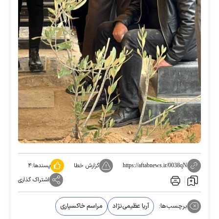
گزارش خطا
پسندها:
۴
https://aftabnews.ir/0038qN
اشتراک گذاری
برچسب‌ها:
آریا عظیمی‌نژاد
مراسم خاکسپاری