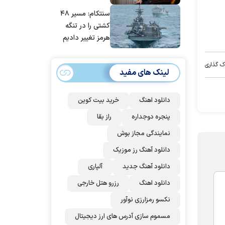
مانده‌ایم، به‌خاطر
سنتکام: مسیر ۴۸
مردم ایران است
کشتی را در تنگه
هرمز تغییر دادیم
ک گذاری
لینک های مفید
دانلود اهنگ
خرید بیت کوین
پنجره دوجداره
راز بقا
نمایندگی مجاز بوش
دانلود آهنگ رز‌ موزیک
دانلود آهنگ جدید
آلپاری
دانلود اهنگ
رزرو هتل خارجی
نکسو رمزارزی نوآور
مسموم سازی آدرس های ارز دیجیتال