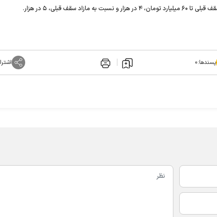
پسندها:
۰
اشترا