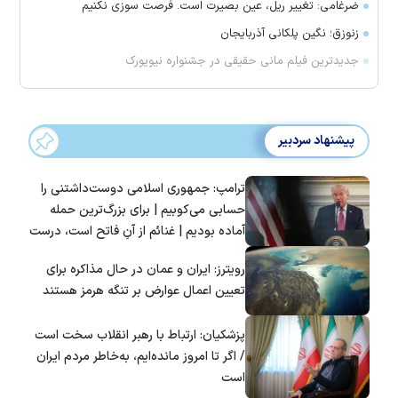
ضرغامی: تغییر ریل، عین بصیرت است. فرصت سوزی نکنیم
زنوزق؛ نگین پلکانی آذربایجان
جدیدترین فیلم مانی حقیقی در جشنواره نیویورک
پیشنهاد سردبیر
ترامپ: جمهوری اسلامی دوست‌داشتنی را
حسابی می‌کوبیم | برای بزرگ‌ترین حمله
آماده بودیم | غنائم از آنِ فاتح است، درست
است؟
رویترز: ایران و عمان در حال مذاکره برای
تعیین اعمال عوارض بر تنگه هرمز هستند
پزشکیان: ارتباط با رهبر انقلاب سخت است
/ اگر تا امروز مانده‌ایم، به‌خاطر مردم ایران
است