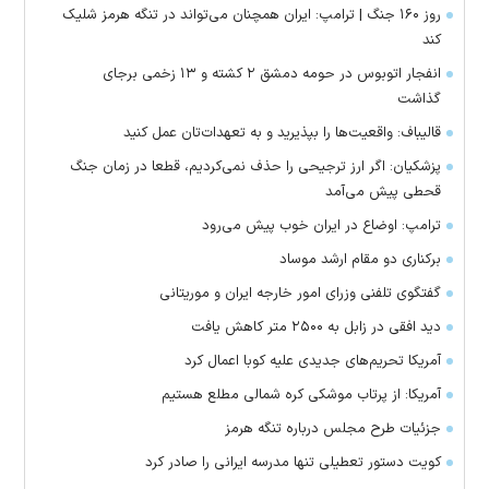
روز ۱۶۰ جنگ | ترامپ: ایران همچنان می‌تواند در تنگه هرمز شلیک
کند
انفجار اتوبوس در حومه دمشق ۲ کشته و ۱۳ زخمی برجای
گذاشت
قالیباف: واقعیت‌ها را بپذیرید و به تعهدات‌تان عمل کنید
پزشکیان: اگر ارز ترجیحی را حذف نمی‌کردیم، قطعا در زمان جنگ
قحطی پیش می‌آمد
ترامپ: اوضاع در ایران خوب پیش می‌رود
برکناری دو مقام ارشد موساد
گفتگوی تلفنی وزرای امور خارجه ایران و موریتانی
دید افقی در زابل به ۲۵۰۰ متر کاهش یافت
آمریکا تحریم‌های جدیدی علیه کوبا اعمال کرد
آمریکا: از پرتاب موشکی کره شمالی مطلع هستیم
جزئیات طرح مجلس درباره تنگه هرمز
کویت دستور تعطیلی تنها مدرسه ایرانی را صادر کرد