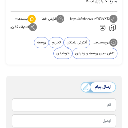
منبع:
خبرگزاری ایسنا
گزارش خطا
پسندها:
۰
https://aftabnews.ir/003AXK
اشتراک گذاری
برچسب‌ها:
آنتونی بلینکن
تحریم‌
روسیه
تنش میان روسیه و اوکراین
جوبایدن
ارسال پیام