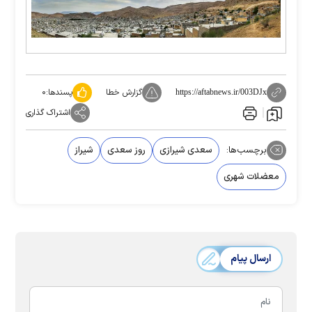
گزارش خطا
پسندها:
۰
https://aftabnews.ir/003DJx
اشتراک گذاری
برچسب‌ها:
سعدی شیرازی
روز سعدی
شیراز
معضلات شهری
ارسال پیام