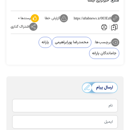
خبرگزاری ایسنا
گزارش خطا
پسندها:
۰
https://aftabnews.ir/003Ez8
اشتراک گذاری
برچسب‌ها:
محمدرضا پورابراهیمی
یارانه
جاماندگان یارانه
ارسال پیام