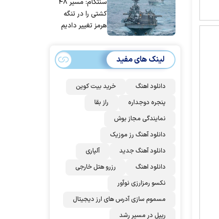
سنتکام: مسیر ۴۸
مردم ایران است
کشتی را در تنگه
هرمز تغییر دادیم
لینک های مفید
دانلود اهنگ
خرید بیت کوین
پنجره دوجداره
راز بقا
نمایندگی مجاز بوش
دانلود آهنگ رز‌ موزیک
دانلود آهنگ جدید
آلپاری
دانلود اهنگ
رزرو هتل خارجی
نکسو رمزارزی نوآور
مسموم سازی آدرس های ارز دیجیتال
ریپل در مسیر رشد