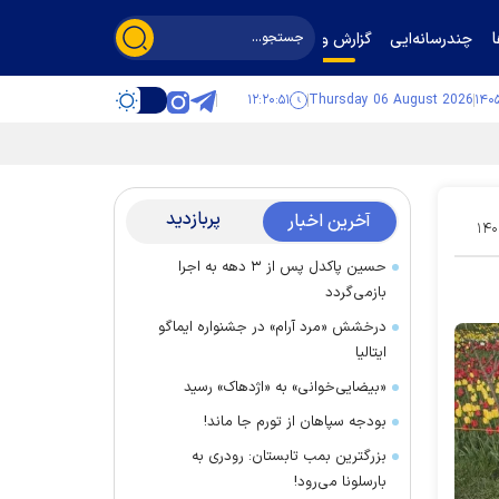
چندرسانه‌ایی
گزارش و گفت‌وگو
۱۲:۲۰:۵۲
Thursday 06 August 2026
پربازدید
آخرین اخبار
۱۴۰
حسین پاکدل پس از ۳ دهه به اجرا
بازمی‌گردد
درخشش «مرد آرام» در جشنواره ایماگو
ایتالیا
«بیضایی‌خوانی» به «اژدهاک» رسید
بودجه سپاهان از تورم جا ماند!
بزرگترین بمب تابستان: رودری به
بارسلونا می‌رود!