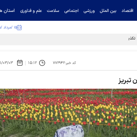
استان ها
اقتصاد
بین الملل
ورزشی
اجتماعی
سلامت
علم و فناوری
۱۵ /مرداد /۱۴۰۵
ا تکذیب کرد
۱/۰۳/۰۳
۱۵:۱۲
کد خبر:۷۷۲۹۴۲
 تبریز