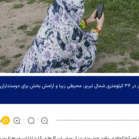
صادق اقدمی، با ایجاد باغ لاله در روستای اسپره خون در ۳۶ کیلومتری شمال تبریز، محیطی زیبا و آرامش بخش برای دوستداران
پ
عمر آنها کوتاه می‌باشد, چند روزی نیز از رویش این گل‌ها می‌گذرد لذا این مزرعه تا روز 