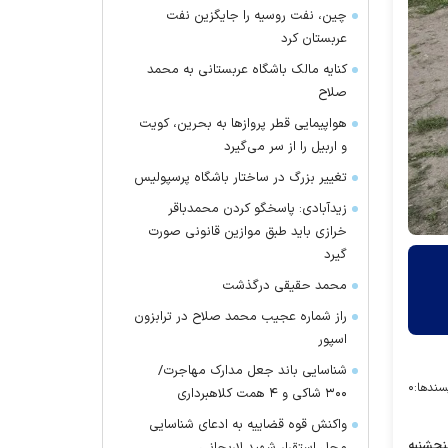
چین، نفت روسیه را جایگزین نفت
عربستان کرد
کنایه مالک باشگاه عربستانی به محمد
صلاح
هواپیمایی قطر پرواز‌ها به بحرین، کویت
و اربیل را از سر می‌گیرد
تغییر بزرگ در ساختار باشگاه پرسپولیس
زیدآبادی: پاسخگو کردن محمدباقر
خرازی باید طبق موازین قانونی صورت
گیرد
محمد حقیقی درگذشت
راز شماره عجیب محمد صلاح در ترابزون
اسپور
شناسایی باند جعل مدارک مهاجرت/
سندها:
۰
۳۰۰ شاکی و ۴ همت کلاهبرداری
واکنش قوه قضاییه به ادعای شناسایی
پنجشنبه