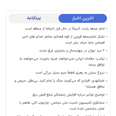
پربازدید
آخرین اخبار
امام جمعه رشت: آمریکا در حال فرار ذلیلانه از منطقه است
تشکر امام‌جمعه قزوین از قوه قضائیه بخاطر اعدام های اخیر:
قصاص مایه حیات بشر است
۲ مرد جوان در چهارمحال و بختیاری غرق شدند
ترامپ: مقامات ایرانی نمی‌خواهند ضربه بخورند؛ می‌خواهند به
توافق برسند
دروغ بستن به رهبری قطعاً جرم بسیار بزرگی است
علم‌الهدی: افرادی که می‌گویند جنگ را تمام کنید، بی‌عقل، مریض و
منافق هستند!
توضیح توانیر درباره افزایش چشمگیر مبلغ قبض برق
سخنگوی کمیسیون امنیت ملی مجلس: چارچوب کلی تفاهم با
عمان مشخص شده است