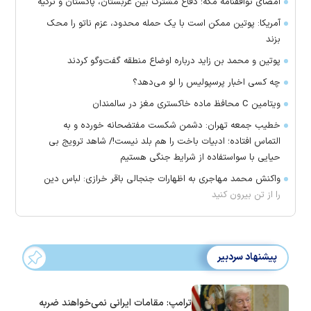
امضای توافقنامه مکه؛ دفاع مشترک بین عربستان، پاکستان و ترکیه
آمریکا: پوتین ممکن است با یک حمله محدود، عزم ناتو را محک
بزند
پوتین و محمد بن زاید درباره اوضاع منطقه گفت‌وگو کردند
چه کسی اخبار پرسپولیس را لو می‌دهد؟
ویتامین C محافظ ماده خاکستری مغز در سالمندان
خطیب جمعه تهران: دشمن شکست مفتضحانه خورده و به
التماس افتاده؛ ادبیات باخت را هم بلد نیست!/ شاهد ترویج بی
حیایی با سواستفاده از شرایط جنگی هستیم
واکنش محمد مهاجری به اظهارات جنجالی باقر خرازی: لباس دین
را از تن بیرون کنید
پیشنهاد سردبیر
ترامپ: مقامات ایرانی نمی‌خواهند ضربه