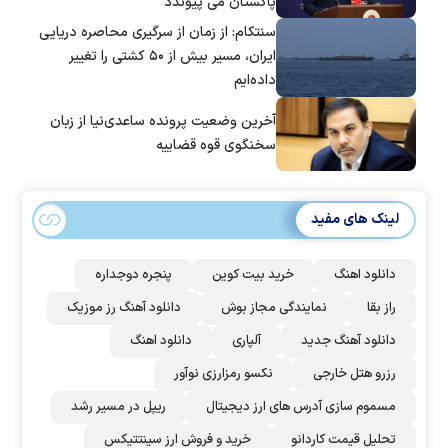
پاکستان می پیوندد
سنتکام: از زمان از سرگیری محاصره دریایی
ایران، مسیر بیش از ۵۰ کشتی را تغییر
داده‌ایم
آخرین وضعیت پرونده ساعدی‌نیا از زبان
سخنگوی قوه قضاییه
لینک های مفید
دانلود اهنگ
خرید بیت کوین
پنجره دوجداره
راز بقا
نمایندگی مجاز بوش
دانلود آهنگ رز‌ موزیک
دانلود آهنگ جدید
آلپاری
دانلود اهنگ
رزرو هتل خارجی
نکسو رمزارزی نوآور
مسموم سازی آدرس های ارز دیجیتال
ریپل در مسیر رشد
تحلیل قیمت کاردانو
خرید و فروش ارز سینتتیکس