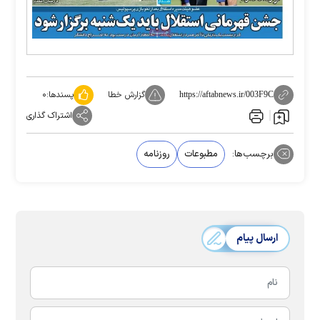
گزارش خطا
پسندها:
۰
https://aftabnews.ir/003F9C
اشتراک گذاری
برچسب‌ها:
مطبوعات
روزنامه
ارسال پیام