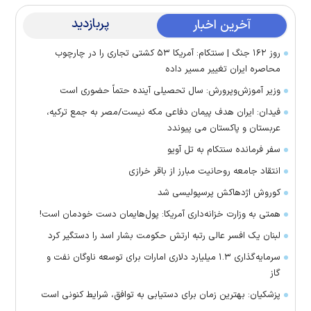
پربازدید
آخرین اخبار
روز ۱۶۲ جنگ | سنتکام: آمریکا ۵۳ کشتی تجاری را در چارچوب
محاصره ایران تغییر مسیر داده
وزیر آموزش‌وپرورش: سال تحصیلی آینده حتماً حضوری است
فیدان: ایران هدف پیمان دفاعی مکه نیست/مصر به جمع ترکیه،
عربستان و پاکستان می پیوندد
سفر فرمانده سنتکام به تل آویو
انتقاد جامعه روحانیت مبارز از باقر خرازی
کوروش اژدهاکش پرسپولیسی شد
همتی به وزارت خزانه‌داری آمریکا: پول‌هایمان دست خودمان است!
لبنان یک افسر عالی رتبه ارتش حکومت بشار اسد را دستگیر کرد
سرمایه‌گذاری ۱.۳ میلیارد دلاری امارات برای توسعه ناوگان نفت و
گاز
پزشکیان: بهترین زمان برای دستیابی به توافق، شرایط کنونی است