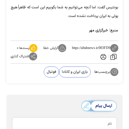
بونتیس گفت: اما آنچه می‌توانیم به شما بگوییم این است که ظاهراً هیچ
پولی به ایران پرداخت نشده است.
منبع:
خبرگزاری مهر
گزارش خطا
پسندها:
۰
https://aftabnews.ir/003FD9
اشتراک گذاری
برچسب‌ها:
بازی ایران و کانادا
فوتبال
ارسال پیام