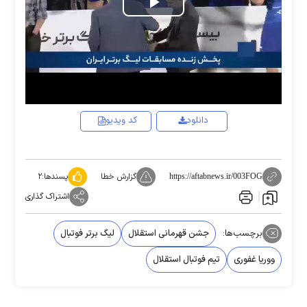
Play
Video
دانلود
کد ویدیو
گزارش خطا
پسندها:
۲
https://aftabnews.ir/003FOG
اشتراک گذاری
برچسب‌ها:
جشن قهرمانی استقلال
لیگ برتر فوتبال
ووریا غفوری
تیم فوتبال استقلال