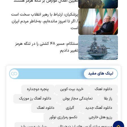
تعیین اعمال عوارض بر تنگه هرمز هستند
پزشکیان: ارتباط با رهبر انقلاب سخت است
/ اگر تا امروز مانده‌ایم، به‌خاطر مردم ایران
است
سنتکام: مسیر ۴۸ کشتی را در تنگه هرمز
تغییر دادیم
لینک های مفید
دانلود اهنگ
خرید بیت کوین
پنجره دوجداره
راز بقا
نمایندگی مجاز بوش
دانلود آهنگ رز‌ موزیک
دانلود آهنگ جدید
آلپاری
دانلود اهنگ
رزرو هتل خارجی
نکسو رمزارزی نوآور
مسموم سازی آدرس های ارز دیجیتال
ریپل در مسیر رشد