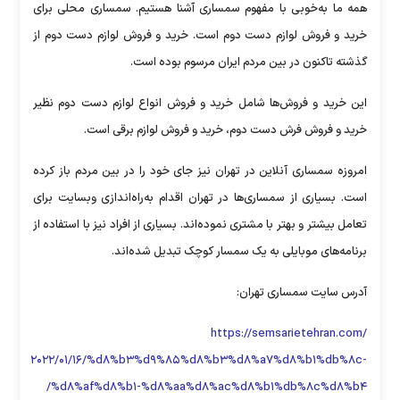
همه ما به‌خوبی با مفهوم سمساری آشنا هستیم. سمساری محلی برای
خرید و فروش لوازم دست دوم است. خرید و فروش لوازم دست دوم از
گذشته تاکنون در بین مردم ایران مرسوم بوده است.
این خرید و فروش‌ها شامل خرید و فروش انواع لوازم دست دوم نظیر
خرید و فروش فرش دست دوم، خرید و فروش لوازم برقی است.
امروزه سمساری آنلاین در تهران نیز جای خود را در بین مردم باز کرده
است. بسیاری از سمساری‌ها در تهران اقدام به‌راه‌اندازی وبسایت برای
تعامل بیشتر و بهتر با مشتری نموده‌اند. بسیاری از افراد نیز با استفاده از
برنامه‌های موبایلی به یک سمسار کوچک تبدیل شده‌اند.
آدرس سایت سمساری تهران:
https://semsarietehran.com/
۲۰۲۲/۰۱/۱۶/%d۸%b۳%d۹%۸۵%d۸%b۳%d۸%a۷%d۸%b۱%db%۸c-
%d۸%af%d۸%b۱-%d۸%aa%d۸%ac%d۸%b۱%db%۸c%d۸%b۴/