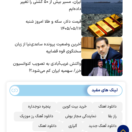
ایران، مسیر بیش از ۵۰ کشتی را تغییر
داده‌ایم
قیمت دلار، سکه و طلا امروز شنبه
۱۴۰۵/۰۵/۱۷
آخرین وضعیت پرونده ساعدی‌نیا از زبان
سخنگوی قوه قضاییه
واکنش غریب‌آبادی به تصویب کنوانسیون
خزر/ سهمیه ایران کم می‌شود؟!
لینک های مفید
دانلود اهنگ
خرید بیت کوین
پنجره دوجداره
راز بقا
نمایندگی مجاز بوش
دانلود آهنگ رز‌ موزیک
دانلود آهنگ جدید
آلپاری
دانلود اهنگ