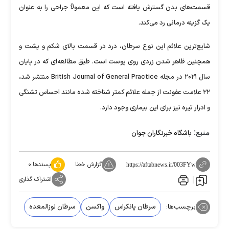
قسمت‌های بدن گسترش یافته است که این معمولاً جراحی را به عنوان
یک گزینه درمانی رد می‌کند.
شایع‌ترین علائم این نوع سرطان، درد در قسمت بالای شکم و پشت و
همچنین ظاهر شدن زردی روی پوست است. طبق مطالعه‌ای که در پایان
سال ۲۰۲۱ در مجله British Journal of General Practice منتشر شد،
۲۲ علامت عفونت از جمله علائم کمتر شناخته شده مانند احساس تشنگی
و ادرار تیره نیز برای این بیماری وجود دارد.
منبع:
باشگاه خبرنگاران جوان
گزارش خطا
پسندها:
۰
https://aftabnews.ir/003FYw
اشتراک گذاری
برچسب‌ها:
سرطان پانکراس
واکسن
سرطان لوزالمعده