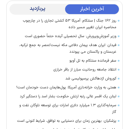
پربازدید
آخرین اخبار
روز ۱۶۲ جنگ | سنتکام: آمریکا ۵۳ کشتی تجاری را در چارچوب
محاصره ایران تغییر مسیر داده
وزیر آموزش‌وپرورش: سال تحصیلی آینده حتماً حضوری است
فیدان: ایران هدف پیمان دفاعی مکه نیست/مصر به جمع ترکیه،
عربستان و پاکستان می پیوندد
سفر فرمانده سنتکام به تل آویو
انتقاد جامعه روحانیت مبارز از باقر خرازی
کوروش اژدهاکش پرسپولیسی شد
همتی به وزارت خزانه‌داری آمریکا: پول‌هایمان دست خودمان است!
لبنان یک افسر عالی رتبه ارتش حکومت بشار اسد را دستگیر کرد
سرمایه‌گذاری ۱.۳ میلیارد دلاری امارات برای توسعه ناوگان نفت و
گاز
پزشکیان: بهترین زمان برای دستیابی به توافق، شرایط کنونی است