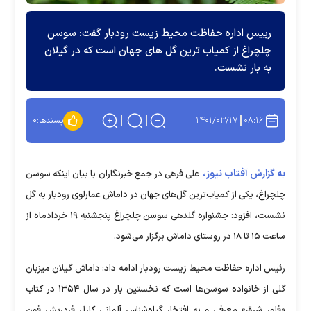
رییس اداره حفاظت محیط زیست رودبار گفت: سوسن
چلچراغ از کمیاب ترین گل های جهان است که در گیلان
به بار نشست.
۱۴۰۱/۰۳/۱۷
۰۸:۱۶
پسندها:
۰
به گزارش آفتاب نیوز،
علی فرهی در جمع خبرنگاران با بیان اینکه سوسن
چلچراغ، یکی از کمیاب‌ترین گل‌های جهان در داماش عمارلوی رودبار به گل
نشست، افزود: جشنواره گلدهی سوسن چلچراغ پنجشنبه ۱۹ خردادماه از
ساعت ۱۵ تا ۱۸ در روستای داماش برگزار می‌شود.
رئیس اداره حفاظت محیط زیست رودبار ادامه داد: داماش گیلان میزبان
گلی از خانواده سوسن‌ها است که نخستین بار در سال ۱۳۵۴ در کتاب
«فلور شرق» معرفی و به افتخار گیاه‌شناس آلمانی کارل فردریش فون