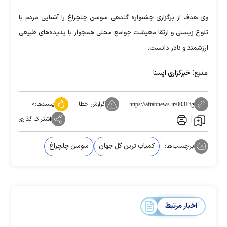
وی هدف از برگزاری جشنواره گلدهی سوسن چلچراغ را آشنایی مردم با
تنوع زیستی و ارتقا معیشت جوامع محلی همجوار با پدیده‌های طبیعی
ارزشمند و نادر دانست.
منبع:
خبرگزاری ایسنا
گزارش خطا
پسندها:
۰
https://aftabnews.ir/003Ffg
اشتراک گذاری
برچسب‌ها:
کمیاب ترین گل جهان
سوسن چلچراغ
اخبار مرتبط