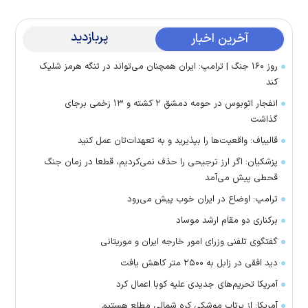
پربازدید
آخرین اخبار
روز ۱۶۰ جنگ | ترامپ: ایران همچنان می‌تواند در تنگه هرمز شلیک
کند
انفجار اتوبوس در حومه دمشق ۲ کشته و ۱۳ زخمی برجای
گذاشت
قالیباف: واقعیت‌ها را بپذیرید و به تعهدات‌تان عمل کنید
پزشکیان: اگر ارز ترجیحی را حذف نمی‌کردیم، قطعا در زمان جنگ
قحطی پیش می‌آمد
ترامپ: اوضاع در ایران خوب پیش می‌رود
برکناری دو مقام ارشد موساد
گفتگوی تلفنی وزرای امور خارجه ایران و موریتانی
دید افقی در زابل به ۲۵۰۰ متر کاهش یافت
آمریکا تحریم‌های جدیدی علیه کوبا اعمال کرد
آمریکا: از پرتاب موشکی کره شمالی مطلع هستیم