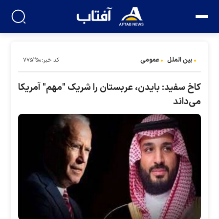
بین الملل
عمومی
کد خبر:۷۷۵۲۵۰
کاخ سفید: بایدن، عربستان را شریک "مهم" آمریکا
می‌داند