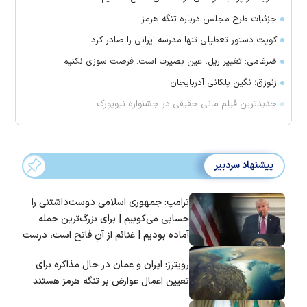
جزئیات طرح مجلس درباره تنگه هرمز
کویت دستور تعطیلی تنها مدرسه ایرانی را صادر کرد
ضرغامی: تغییر ریل، عین بصیرت است. فرصت سوزی نکنیم
زنوزق؛ نگین پلکانی آذربایجان
جدیدترین فیلم مانی حقیقی در جشنواره نیویورک
پیشنهاد سردبیر
ترامپ: جمهوری اسلامی دوست‌داشتنی را
حسابی می‌کوبیم | برای بزرگ‌ترین حمله
آماده بودیم | غنائم از آنِ فاتح است، درست
است؟
رویترز: ایران و عمان در حال مذاکره برای
تعیین اعمال عوارض بر تنگه هرمز هستند