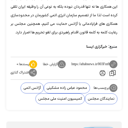
این همکاری ها نه تنها قدردان نبوده بلکه به نوعی آن را وظیفه ایران تلقی
کرده است لذا ما از تصمیم سازمان انرژی اتمی کشورمان در محدودسازی
همکاری های فراپادمانی با آژانس حمایت می کنیم، همچنین مجلس بر
رعایت کلمه به کلمه قانون اقدام راهبردی برای لغو تحریم ها اصرار دارد.
منبع:
خبرگزاری ایسنا
گزارش خطا
پسندها:
۰
https://aftabnews.ir/003Fm9
اشتراک گذاری
برچسب‌ها:
محمود عباس زاده مشکینی
آژانس اتمی
نمایندگان مجلس
کمیسیون امنیت ملی مجلس