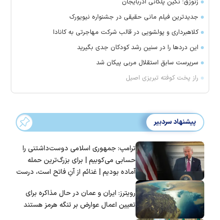
زنوزق؛ نگین پلکانی آذربایجان
جدیدترین فیلم مانی حقیقی در جشنواره نیویورک
کلاهبرداری و پولشویی در قالب شرکت مهاجرتی به کانادا
این درد‌ها را در سنین رشد کودکان جدی بگیرید
سرپرست سابق استقلال مربی پیکان شد
راز پخت کوفته تبریزی اصیل
پیشنهاد سردبیر
ترامپ: جمهوری اسلامی دوست‌داشتنی را
حسابی می‌کوبیم | برای بزرگ‌ترین حمله
آماده بودیم | غنائم از آنِ فاتح است، درست
است؟
رویترز: ایران و عمان در حال مذاکره برای
تعیین اعمال عوارض بر تنگه هرمز هستند