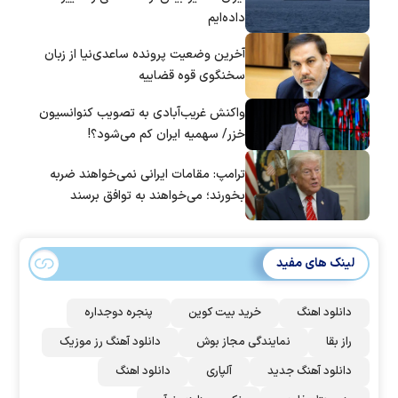
داده‌ایم
آخرین وضعیت پرونده ساعدی‌نیا از زبان
سخنگوی قوه قضاییه
واکنش غریب‌آبادی به تصویب کنوانسیون
خزر/ سهمیه ایران کم می‌شود؟!
ترامپ: مقامات ایرانی نمی‌خواهند ضربه
بخورند؛ می‌خواهند به توافق برسند
لینک های مفید
دانلود اهنگ
خرید بیت کوین
پنجره دوجداره
راز بقا
نمایندگی مجاز بوش
دانلود آهنگ رز‌ موزیک
دانلود آهنگ جدید
آلپاری
دانلود اهنگ