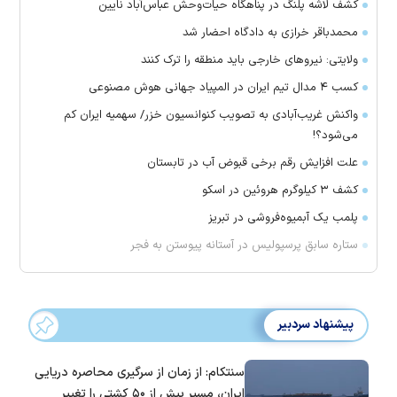
کشف لاشه پلنگ در پناهگاه حیات‌وحش عباس‌آباد نایین
محمدباقر خرازی به دادگاه احضار شد
ولایتی: نیرو‌های خارجی باید منطقه را ترک کنند
کسب ۴ مدال تیم ایران در المپیاد جهانی هوش مصنوعی
واکنش غریب‌آبادی به تصویب کنوانسیون خزر/ سهمیه ایران کم
می‌شود؟!
علت افزایش رقم برخی قبوض آب در تابستان
کشف ۳ کیلوگرم هروئین در اسکو
پلمب یک آبمیوه‌فروشی در تبریز
ستاره سابق پرسپولیس در آستانه پیوستن به فجر
پیشنهاد سردبیر
سنتکام: از زمان از سرگیری محاصره دریایی
ایران، مسیر بیش از ۵۰ کشتی را تغییر