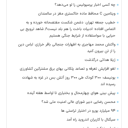
چه کسی اخبار پرسپولیس را لو می‌دهد؟
ویتامین C محافظ ماده خاکستری مغز در سالمندان
خطیب جمعه تهران: دشمن شکست مفتضحانه خورده و به
التماس افتاده؛ ادبیات باخت را هم بلد نیست!/ شاهد ترویج بی
حیایی با سواستفاده از شرایط جنگی هستیم
واکنش محمد مهاجری به اظهارات جنجالی باقر خرازی: لباس دین
را از تن بیرون کنید
ژیلا هدائی درگذشت
لغو افزایش تعرفه و تصاعد پلکانی بهای برق مشترکین کشاورزی
یونیسف: ۳۰۰ کودک طی ۳۰۰ روز آتش بس در غزه به شهادت
رسیده اند
پیش بینی هوای چهارمحال و بختیاری تا اواسط هفته آینده
محسن رضایی دبیر شورای عالی امنیت ملی شد؟
۹۴ میلیارد یورو در اختیار تراستی ها
سیگنال با کاربران اندروید راه آمد