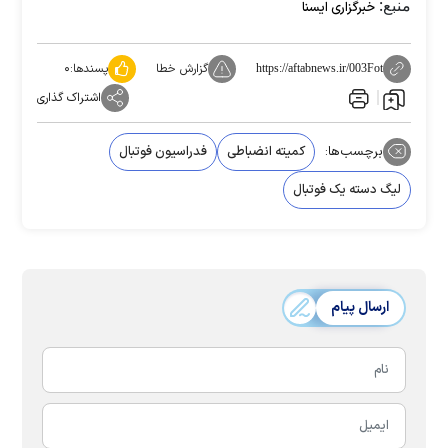
منبع:
خبرگزاری ایسنا
گزارش خطا
پسندها:
۰
https://aftabnews.ir/003Fot
اشتراک گذاری
برچسب‌ها:
کمیته انضباطی
فدراسیون فوتبال
لیگ دسته یک فوتبال
ارسال پیام