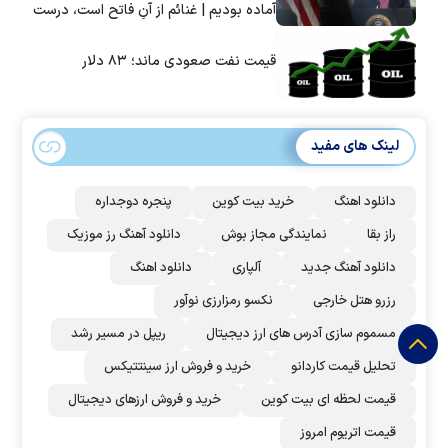
آماده بودیم | غنائم از آنِ فاتح است، درست
است؟
قیمت نفت صعودی ماند؛ ۸۳ دلار
لینک های مفید
دانلود اهنگ
خرید بیت کوین
پنجره دوجداره
راز بقا
نمایندگی مجاز بوش
دانلود آهنگ رز‌ موزیک
دانلود آهنگ جدید
آلپاری
دانلود اهنگ
رزرو هتل خارجی
نکسو رمزارزی نوآور
مسموم سازی آدرس های ارز دیجیتال
ریپل در مسیر رشد
تحلیل قیمت کاردانو
خرید و فروش ارز سینتتیکس
قیمت لحظه ای بیت کوین
خرید و فروش ارزهای دیجیتال
قیمت اتریوم امروز