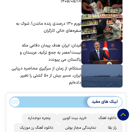
۱۴۰۵/۰۵/۱۸
تورم ۱۳۰ درصدی زنده ماندن/ شوک به
سفره‌های خالی کارگران
فیدان: ایران هدف پیمان دفاعی مکه
نیست/مصر به جمع ترکیه، عربستان و
پاکستان می پیوندد
سنتکام: از زمان از سرگیری محاصره دریایی
ایران، مسیر بیش از ۵۰ کشتی را تغییر
داده‌ایم
لینک های مفید
دانلود اهنگ
خرید بیت کوین
پنجره دوجداره
راز بقا
نمایندگی مجاز بوش
دانلود آهنگ رز‌ موزیک