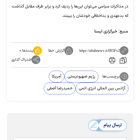
در مذاکرات سیاسی می‌توان این‌ها را ردیف کرد و برابر طرف مقابل گذاشت
که بدعهدی و بداخلاقی خودشان را ببینند.
منبع:
خبرگزاری ایسنا
گزارش خطا
پسندها:
۰
https://aftabnews.ir/003Fs2
اشتراک گذاری
برچسب‌ها:
رژیم صهیونیستی
آمریکا
آژانس بین المللی انرژی اتمی
حمیدرضا آصفی
ارسال پیام