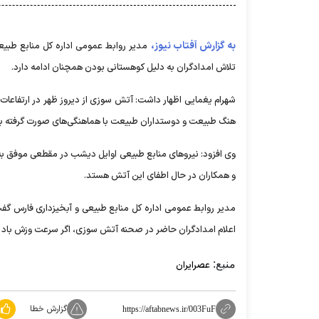
به گزارش آفتاب نیوز،
مدیر روابط عمومی اداره کل منابع طبیع
تلاش امدادگران به دلیل کوهستانی بودن همچنان ادامه دارد.
شهرام یغمایی اظهار داشت: آتش سوزی از دیروز ظهر در ارتفاعات
هنگ طبیعت و دوستداران طبیعت با هماهنگی‌های صورت گرفته به 
وی افزود: نیرو‌های منابع طبیعی اوایل دیشب در مقطعی موفق به
و همکاران در حال اطفای این آتش هستد.
مدیر روابط عمومی اداره کل منابع طبیعی و آبخیزداری فارس گفت:
اعلام امدادگران حاضر در صحنه آتش سوزی، اگر سرعت وزش باد 
منبع:
عصرایران
گزارش خطا
https://aftabnews.ir/003FuF