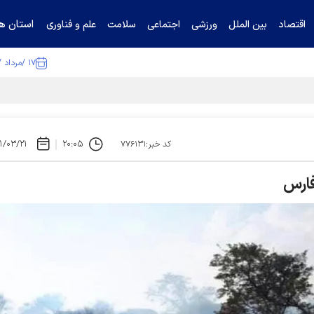
استان ها
اقتصاد
بین الملل
ورزشی
اجتماعی
سلامت
علم و فناوری
۱۷ /مرداد /۱۴۰۵
ا تکذیب کرد
۱/۰۳/۲۱
۲۰:۰۵
کد خبر:۷۷۶۱۳۱
فارس