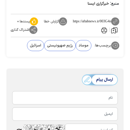
منبع:
خبرگزاری ایسنا
گزارش خطا
پسندها:
۰
https://aftabnews.ir/003G4n
اشتراک گذاری
برچسب‌ها:
موساد
رژیم صهیونیستی
اسرائیل
ارسال پیام