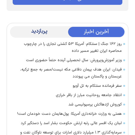
پربازدید
آخرین اخبار
روز ۱۶۲ جنگ | سنتکام: آمریکا ۵۳ کشتی تجاری را در چارچوب
محاصره ایران تغییر مسیر داده
وزیر آموزش‌وپرورش: سال تحصیلی آینده حتماً حضوری است
فیدان: ایران هدف پیمان دفاعی مکه نیست/مصر به جمع ترکیه،
عربستان و پاکستان می پیوندد
سفر فرمانده سنتکام به تل آویو
انتقاد جامعه روحانیت مبارز از باقر خرازی
کوروش اژدهاکش پرسپولیسی شد
همتی به وزارت خزانه‌داری آمریکا: پول‌هایمان دست خودمان است!
لبنان یک افسر عالی رتبه ارتش حکومت بشار اسد را دستگیر کرد
سرمایه‌گذاری ۱.۳ میلیارد دلاری امارات برای توسعه ناوگان نفت و