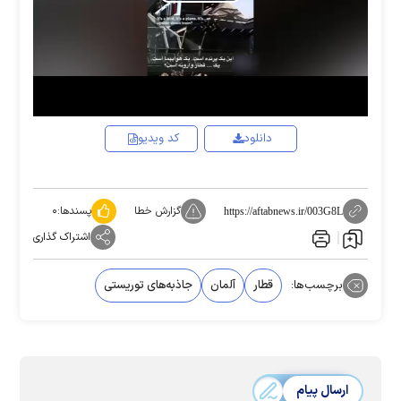
Play
Video
دانلود
کد ویدیو
گزارش خطا
پسندها:
۰
https://aftabnews.ir/003G8L
اشتراک گذاری
برچسب‌ها:
قطار
آلمان
جاذبه‌های توریستی
ارسال پیام