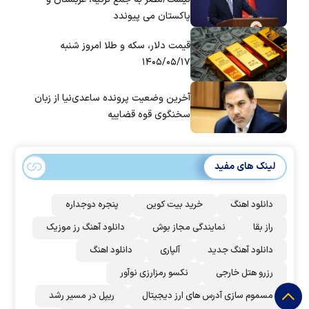
پاکستان می پیوندد
قیمت دلار، سکه و طلا امروز شنبه
۱۴۰۵/۰۵/۱۷
آخرین وضعیت پرونده ساعدی‌نیا از زبان
سخنگوی قوه قضاییه
لینک های مفید
دانلود اهنگ
خرید بیت کوین
پنجره دوجداره
راز بقا
نمایندگی مجاز بوش
دانلود آهنگ رز‌ موزیک
دانلود آهنگ جدید
آلپاری
دانلود اهنگ
رزرو هتل خارجی
نکسو رمزارزی نوآور
مسموم سازی آدرس های ارز دیجیتال
ریپل در مسیر رشد