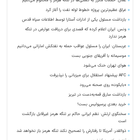
عمان: حملات مکرر به کشتی‌ها در تنگه هرمز را محکوم می‌کنیم
عراق عظیم‌ترین پروژه خطوط لوله نفت را آغاز کرد
بازداشت مسئول یکی از ادارات آستارا توسط اطلاعات سپاه قدس
ونس: ایران اعلام کرده که قصدی برای دریافت عوارض در تنگه
هرمز ندارد
عربستان: ایران را مسئول عواقب حمله به نفتکش اماراتی می‌دانیم
موسیمانه با آفریقای جنوبی بست
هوای تهران خنک می‌شود
AFC پیشنهاد استقلال برای میزبانی را نپذیرفت
«بایکوت» روی صحنه می‌رود
بازداشت سارق قمه‌به‌دست در تبریز
خرید بعدی پرسپولیس بست!
سخنگوی ارتش: نظم ایرانی حاکم بر تنگه هرمز غیرقابل بازگشت
است
ذوالقدر: آمریکا تا رفتارش را تصحیح نکند تنگه هرمز باز نخواهد شد