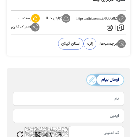
گزارش خطا
پسندها:
۰
https://aftabnews.ir/003G8Z
اشتراک گذاری
برچسب‌ها:
زلزله
استان گیلان
ارسال پیام