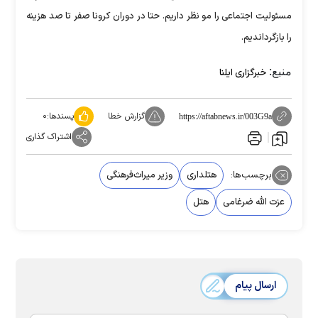
مسئولیت اجتماعی را مو نظر داریم. حتا در دوران کرونا صفر تا صد هزینه
را بازگرداندیم.
منبع:
خبرگزاری ایلنا
گزارش خطا
پسندها:
۰
https://aftabnews.ir/003G9a
اشتراک گذاری
برچسب‌ها:
هتلداری
وزیر میراث‌فرهنگی
عزت الله ضرغامی
هتل‌
ارسال پیام