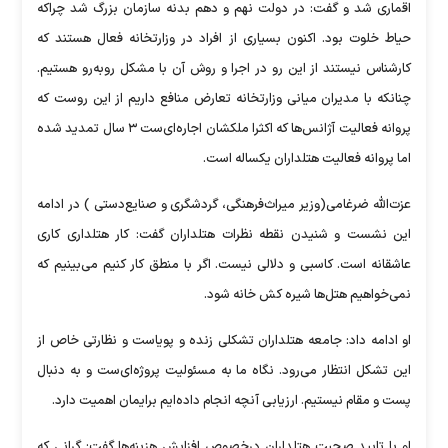
اقماری شد و گفت: در دولت نهم و دهم بدنه سازمان بزرگ شد چراکه
حیاط خلوت بود. اکنون بسیاری از افراد در وزارتخانه فعال هستند که
کارشناس نیستند از این رو در اجرا و روش آن با مشکل روبه‌رو هستیم.
چنانکه با مدیران میانی وزارتخانه تعارض منافع داریم از این روست که
پروانه فعالیت آژانس‌ها که اکثرا ملکشان اجاره‌ای‌ست ۳ سال تمدید شده
اما پروانه فعالیت هتلداران یکساله است.
عزت‌الله ضرغامی(وزیر میراث‌فرهنگی، گردشگری و صنایع‌دستی ) در ادامه
این نشست و شنیدن نقطه نظرات هتلداران گفت: کار هتلداری کاری
عاشقانه است. کاسبی و دلالی نیست. اگر با منطق کار کنیم می‌بینیم که
نمی‌خواهیم هتل‌ها شیره کش خانه شود.
او ادامه داد: جامعه هتلداران تشکلی زنده و پویاست و نظارتی خاص از
این تشکل انتظار می‌رود. نگاه ما به مسئولیت پروژه‌ای‌ست و به دنبال
پست و مقام نیستیم. ارزیابی آنچه انجام داده‌ایم برایمان اهمیت دارد.
او با تایید صحبت هتلداران درخصوص افزایش هزینه‌ها گفت: گرانی که