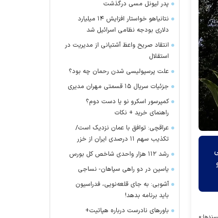
پدر لیونل مسی درگذشت
نتانیاهو خواستار افزایش ۱۴ میلیارد
دلاری بودجه نظامی اسرائیل شد
انتقاد صریح واعظ آشتیانی از مدیریت در
استقلال
علت پرسپولیسی شدن رحمان چه بود؟
جزئیات سریال ۱۵ قسمتی مهران مدیری
کمپرسور اسکرو نو یا دست دوم؟
راهنمای خرید + نکات
عراقچی: توافق با عمان نزدیک است/
تکذیب سهم ۱۱ درصدی ایران از خزر
ی
رشد ۱۱۲ هزار واحدی شاخص کل بورس
یاسین در دو راهی سپاهان- نساجی
آشوبی: به جای قلعه‌نویی، فدراسیون
باید برنامه بدهد!
باور‌های نادرست درباره هپاتیت+
سندها:
۰