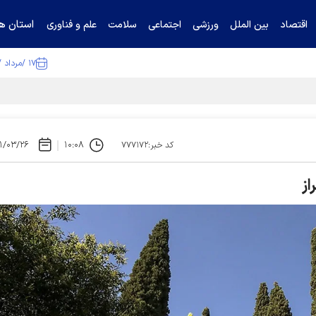
استان ها
اقتصاد
بین الملل
ورزشی
اجتماعی
سلامت
علم و فناوری
۱۷ /مرداد /۱۴۰۵
ا تکذیب کرد
۱/۰۳/۲۶
۱۰:۰۸
کد خبر:۷۷۷۱۷۲
از