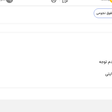
وق نجومی
م توجه
یتی
ل خواهد