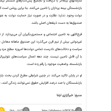
سازمانهای بیمه‌گر با دریافت و تجمیع پس‌اندازهای مستمر بی
بازنشستگی بیمه پردازان را تامین می‌کنند. بنا براین روشن است 
دولت وجود ندارد؛ نظارت و در صورت نیاز حمایت دولت به عنو
صندوق‌ها به دست ذینفعان اصلی باشد.
فرج‌اللهی به تامین اجتماعی و مستمری‌بگیران آن می‌پردازد: ا
غیر‌دولتی بیش از نیم قرن می‌گذرد؛ این صندوق ماهانه معادل یک
سیاست و دخالت‌های نادرست تمامی دولت‌ها امروزه سطح مزد و حق
با آن قابل تامین نیست. چند دهه اعمال سیاست‌های نئولیبرالی
بازنشسته، وضعیت موجود را رقم زده است.
او در پایان تاکید می‌کند: در چنین شرایطی مطرح کردن بحث با
بازنشستگان با صد درصد افزایش حقوق نمی‌توانند زندگی کنند، با
منبع:
خبرگزاری ایلنا
گزارش خطا
https://aftabnews.ir/003GBy