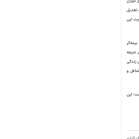
 دوران
و تعدیل
یت این
یمه‌گر
ر نتیجه
 زندگی
شاغل و
ت؛ این
ک گذاری