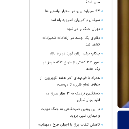
ملی شد؟
۹۴ میلیارد یورو در اختیار تراستی ها
سیگنال با کاربران اندروید راه آمد
تهران خنک‌تر می‌شود
بقایای یک جسد در ارتفاعات شمیرانات
کشف شد
پیکاپ برقی ارزان فورد در راه بازار
عبور ۳۳ کشتی از طریق تنگه هرمز در
یک هفته
همراه با فیلم‌های آخر هفته تلویزیون؛ از
«غلاف تمام فلزی» تا «پست»
دستگیری نزدیک به ۳ هزار سارق در
آذربایجان‌شرقی
با این روتین صبحگاهی به جنگ دیابت
و بیماری قلبی بروید
کاهش تلفات برق با اجرای طرح «مهتاب»