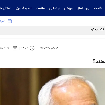
استان ها
اقتصاد
بین الملل
ورزشی
اجتماعی
سلامت
علم و فناوری
۱۶ /مرداد /۱۴۰۵
ا تکذیب کرد
۱/۰۳/۲۶
۱۸:۰۲
کد خبر:۷۷۷۲۳۰
دهند؟