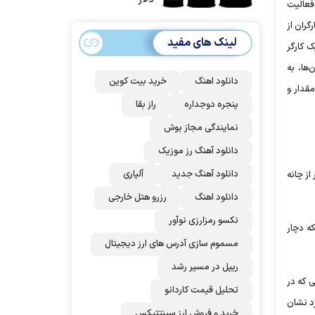
فعالیت
| غنائم از آنِ فاتح
گران از
است، درست
لینک های مفید
 کارگر
است؟
ها، به
دانلود اهنگ
خرید بیت کوین
قدار و
پنجره دوجداره
راز بقا
نمایندگی مجاز بوش
دانلود آهنگ رز‌ موزیک
دانلود آهنگ جدید
آلپاری
از چانه
دانلود اهنگ
رزرو هتل خارجی
نکسو رمزارزی نوآور
ه دچار
مسموم سازی آدرس های ارز دیجیتال
ریپل در مسیر رشد
ی که در
تحلیل قیمت کاردانو
زد نشان
خرید و فروش ارز سینتتیکس