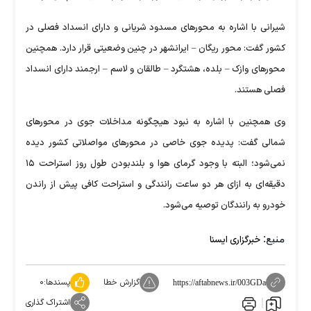
شیرانی با اشاره به محور‌های مسدود شریانی و دارای انسداد فصلی در
کشور گفت: محور ریگان – ایرانشهر در چنین وضعیتی قرار دارد. همچنین
محور‌های وازک – بلده، هشتگرد – طالقان و لاسم – ارجمند دارای انسداد
فصلی هستند.
وی همچنین با اشاره به نبود هیچگونه مداخلات جوی در محور‌های
شمالی گفت: پدیده جوی خاصی در محور‌های مواصلاتی کشور دیده
نمی‌شود؛ البته با وجود گرمای هوا و بلندبودن طول روز استراحت ۱۵
دقیقه‌ای به ازای هر دو ساعت رانندگی و استراحت کافی پیش از راندن
خودرو به رانندگان توصیه می‌شود.
منبع:
خبرگزاری ایسنا
گزارش خطا
پسندها:
۰
https://aftabnews.ir/003GDa
اشتراک گذاری