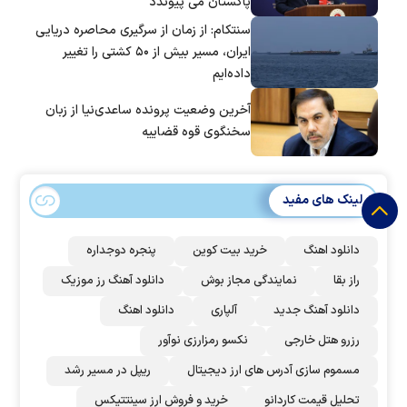
پاکستان می پیوندد
سنتکام: از زمان از سرگیری محاصره دریایی
ایران، مسیر بیش از ۵۰ کشتی را تغییر
داده‌ایم
آخرین وضعیت پرونده ساعدی‌نیا از زبان
سخنگوی قوه قضاییه
لینک های مفید
دانلود اهنگ
خرید بیت کوین
پنجره دوجداره
راز بقا
نمایندگی مجاز بوش
دانلود آهنگ رز‌ موزیک
دانلود آهنگ جدید
آلپاری
دانلود اهنگ
رزرو هتل خارجی
نکسو رمزارزی نوآور
مسموم سازی آدرس های ارز دیجیتال
ریپل در مسیر رشد
تحلیل قیمت کاردانو
خرید و فروش ارز سینتتیکس