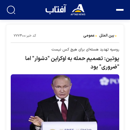
بین الملل
عمومی
کد خبر:۷۷۷۴۰۰
روسیه تهدید هسته‌ای برای هیچ کس نیست
پوتین: تصمیم حمله به اوکراین "دشوار" اما
"ضروری" بود