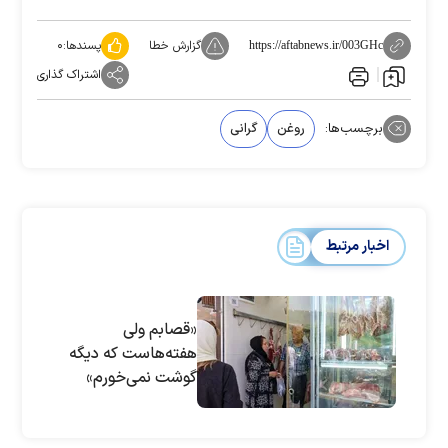
گزارش خطا
پسندها:
۰
https://aftabnews.ir/003GHc
اشتراک گذاری
برچسب‌ها:
روغن
گرانی
اخبار مرتبط
«قصابم ولی
هفته‌هاست که دیگه
گوشت نمی‌خورم»