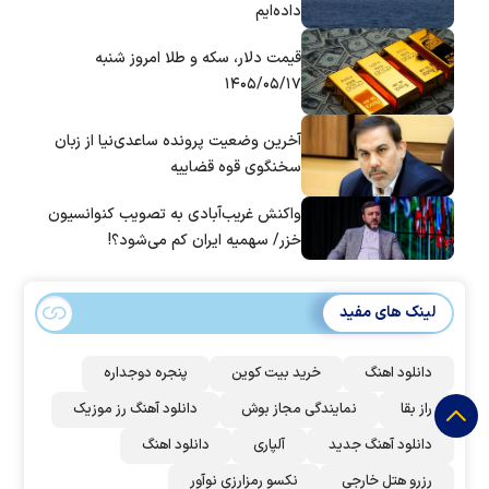
داده‌ایم
قیمت دلار، سکه و طلا امروز شنبه
۱۴۰۵/۰۵/۱۷
آخرین وضعیت پرونده ساعدی‌نیا از زبان
سخنگوی قوه قضاییه
واکنش غریب‌آبادی به تصویب کنوانسیون
خزر/ سهمیه ایران کم می‌شود؟!
لینک های مفید
دانلود اهنگ
خرید بیت کوین
پنجره دوجداره
راز بقا
نمایندگی مجاز بوش
دانلود آهنگ رز‌ موزیک
دانلود آهنگ جدید
آلپاری
دانلود اهنگ
رزرو هتل خارجی
نکسو رمزارزی نوآور