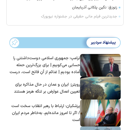
زنوزق؛ نگین پلکانی آذربایجان
جدیدترین فیلم مانی حقیقی در جشنواره نیویورک
پیشنهاد سردبیر
ترامپ: جمهوری اسلامی دوست‌داشتنی را
حسابی می‌کوبیم | برای بزرگ‌ترین حمله
آماده بودیم | غنائم از آنِ فاتح است، درست
است؟
رویترز: ایران و عمان در حال مذاکره برای
تعیین اعمال عوارض بر تنگه هرمز هستند
پزشکیان: ارتباط با رهبر انقلاب سخت است
/ اگر تا امروز مانده‌ایم، به‌خاطر مردم ایران
است