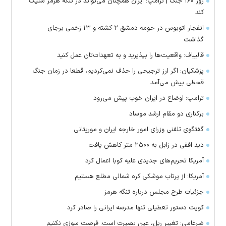
روز ۱۶۰ جنگ | ترامپ: ایران همچنان می‌تواند در تنگه هرمز شلیک
کند
انفجار اتوبوس در حومه دمشق ۲ کشته و ۱۳ زخمی برجای
گذاشت
قالیباف: واقعیت‌ها را بپذیرید و به تعهدات‌تان عمل کنید
پزشکیان: اگر ارز ترجیحی را حذف نمی‌کردیم، قطعا در زمان جنگ
قحطی پیش می‌آمد
ترامپ: اوضاع در ایران خوب پیش می‌رود
برکناری دو مقام ارشد موساد
گفتگوی تلفنی وزرای امور خارجه ایران و موریتانی
دید افقی در زابل به ۲۵۰۰ متر کاهش یافت
آمریکا تحریم‌های جدیدی علیه کوبا اعمال کرد
آمریکا: از پرتاب موشکی کره شمالی مطلع هستیم
جزئیات طرح مجلس درباره تنگه هرمز
کویت دستور تعطیلی تنها مدرسه ایرانی را صادر کرد
ضرغامی: تغییر ریل، عین بصیرت است. فرصت سوزی نکنیم