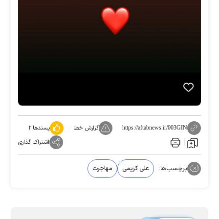
گزارش خطا
پسندها:
۲
https://aftabnews.ir/003GIN
اشتراک گذاری
برچسب‌ها:
علی کریمی
مهاجرت