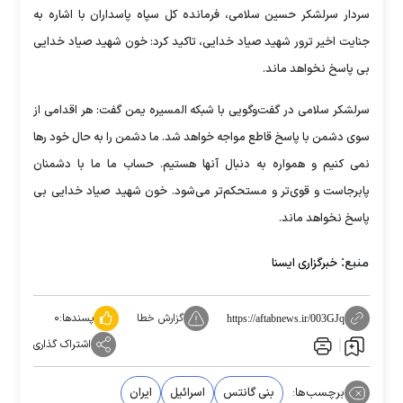
سردار سرلشکر حسین سلامی، فرمانده کل سپاه پاسداران با اشاره به
جنایت اخیر ترور شهید صیاد خدایی، تاکید کرد: خون شهید صیاد خدایی
بی پاسخ نخواهد ماند.
سرلشکر سلامی در گفت‌وگویی با شبکه المسیره یمن گفت: هر اقدامی از
سوی دشمن با پاسخ قاطع مواجه خواهد شد. ما دشمن را به حال خود رها
نمی کنیم و همواره به دنبال آنها هستیم. حساب ما ما با دشمنان
پابرجاست و قوی‌تر و مستحکم‌تر می‌شود. خون شهید صیاد خدایی بی
پاسخ نخواهد ماند.
منبع:
خبرگزاری ایسنا
گزارش خطا
پسندها:
۰
https://aftabnews.ir/003GJq
اشتراک گذاری
برچسب‌ها:
بنی گانتس
اسرائیل
ایران