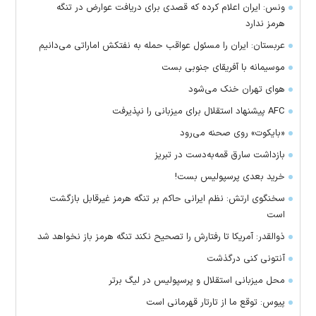
ونس: ایران اعلام کرده که قصدی برای دریافت عوارض در تنگه
هرمز ندارد
عربستان: ایران را مسئول عواقب حمله به نفتکش اماراتی می‌دانیم
موسیمانه با آفریقای جنوبی بست
هوای تهران خنک می‌شود
AFC پیشنهاد استقلال برای میزبانی را نپذیرفت
«بایکوت» روی صحنه می‌رود
بازداشت سارق قمه‌به‌دست در تبریز
خرید بعدی پرسپولیس بست!
سخنگوی ارتش: نظم ایرانی حاکم بر تنگه هرمز غیرقابل بازگشت
است
ذوالقدر: آمریکا تا رفتارش را تصحیح نکند تنگه هرمز باز نخواهد شد
آنتونی کنی درگذشت
محل میزبانی استقلال و پرسپولیس در لیگ برتر
پیوس: توقع ما از تارتار قهرمانی است