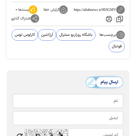
گزارش خطا
پسندها:
۰
https://aftabnews.ir/003GMV
اشتراک گذاری
برچسب‌ها:
باشگاه روزاریو سنترال
آرژانتین
کارلوس توس
فوتبال
ارسال پیام