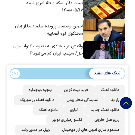
قیمت دلار، سکه و طلا امروز شنبه
۱۴۰۵/۰۵/۱۷
آخرین وضعیت پرونده ساعدی‌نیا از زبان
سخنگوی قوه قضاییه
واکنش غریب‌آبادی به تصویب کنوانسیون
خزر/ سهمیه ایران کم می‌شود؟!
لینک های مفید
دانلود اهنگ
خرید بیت کوین
پنجره دوجداره
راز بقا
نمایندگی مجاز بوش
دانلود آهنگ رز‌ موزیک
دانلود آهنگ جدید
آلپاری
دانلود اهنگ
رزرو هتل خارجی
نکسو رمزارزی نوآور
مسموم سازی آدرس های ارز دیجیتال
ریپل در مسیر رشد