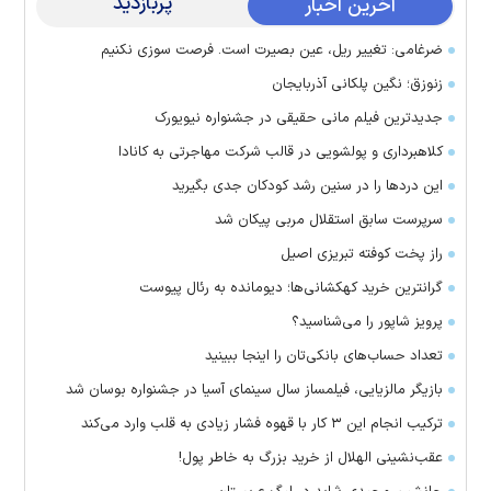
پربازدید
آخرین اخبار
ضرغامی: تغییر ریل، عین بصیرت است. فرصت سوزی نکنیم
زنوزق؛ نگین پلکانی آذربایجان
جدیدترین فیلم مانی حقیقی در جشنواره نیویورک
کلاهبرداری و پولشویی در قالب شرکت مهاجرتی به کانادا
این درد‌ها را در سنین رشد کودکان جدی بگیرید
سرپرست سابق استقلال مربی پیکان شد
راز پخت کوفته تبریزی اصیل
گرانترین خرید کهکشانی‌ها؛ دیومانده به رئال پیوست
پرویز شاپور را می‌شناسید؟
تعداد حساب‌های بانکی‌تان را اینجا ببینید
بازیگر مالزیایی، فیلمساز سال سینمای آسیا در جشنواره بوسان شد
ترکیب انجام این ۳ کار با قهوه فشار زیادی به قلب وارد می‌کند
عقب‌نشینی الهلال از خرید بزرگ به خاطر پول!