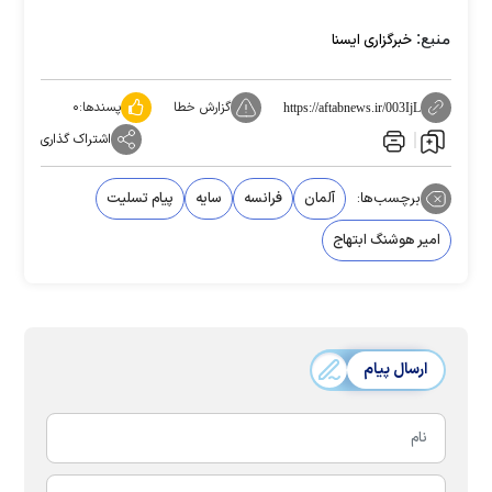
منبع:
خبرگزاری ایسنا
گزارش خطا
پسندها:
۰
https://aftabnews.ir/003IjL
اشتراک گذاری
برچسب‌ها:
آلمان
فرانسه
سایه
پیام تسلیت
امیر هوشنگ ابتهاج
ارسال پیام