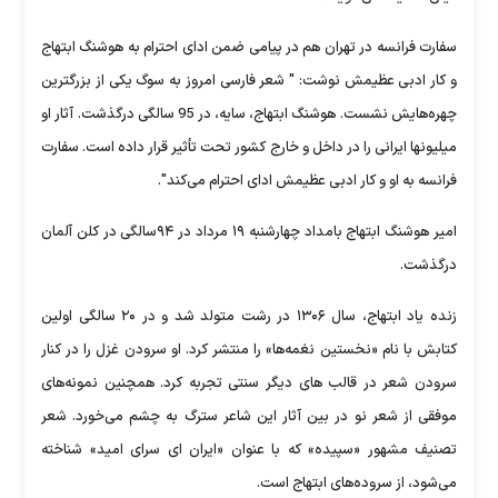
سفارت فرانسه در تهران هم در پیامی ضمن ادای احترام به هوشنگ ابتهاج
و کار ادبی عظیمش نوشت: " ‏شعر فارسی امروز به سوگ یکی از بزرگترین
چهره‌هایش نشست. هوشنگ ابتهاج، سایه، در 95 سالگی درگذشت. آثار او
میلیونها ایرانی را در داخل و خارج کشور تحت تأثیر قرار داده است. سفارت
فرانسه به او و کار ادبی عظیمش ادای احترام می‌کند".
امیر هوشنگ ابتهاج بامداد چهارشنبه ۱۹ مرداد در ۹۴سالگی در کلن آلمان
درگذشت.
زنده یاد ابتهاج، سال ۱۳۰۶ در رشت متولد شد و در ۲۰ سالگی اولین
کتابش با نام «نخستین نغمه‌ها» را منتشر کرد. او سرودن غزل را در کنار
سرودن شعر در قالب های دیگر سنتی تجربه کرد. همچنین نمونه‌‎های
موفقی از شعر نو در بین آثار این شاعر سترگ به چشم می‌خورد. شعر
تصنیف مشهور «سپیده» که با عنوان «ایران ای سرای امید» شناخته
می‌شود، از سروده‌های ابتهاج است.