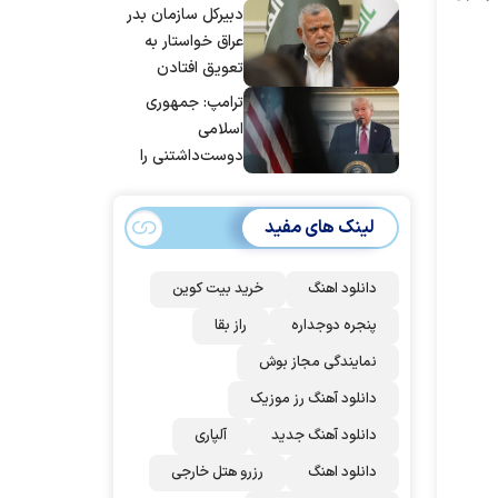
دبیرکل سازمان بدر
عراق خواستار به
تعویق افتادن
پاسخ به حمله
ترامپ: جمهوری
عربستان و آمریکا
اسلامی
شد
دوست‌داشتنی را
حسابی می‌کوبیم |
برای بزرگ‌ترین
لینک های مفید
حمله آماده بودیم
| غنائم از آنِ فاتح
است، درست
دانلود اهنگ
خرید بیت کوین
است؟
پنجره دوجداره
راز بقا
نمایندگی مجاز بوش
دانلود آهنگ رز‌ موزیک
دانلود آهنگ جدید
آلپاری
دانلود اهنگ
رزرو هتل خارجی