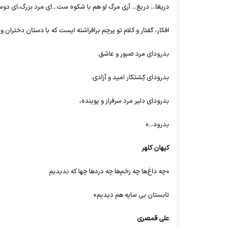
دریغا... دریغ... آری مرگ او هم با شکوه ست...‌ای مرد بزرگ،‌ای دو
افکار، گفتار و کلام تو پرچم برافراشته ایست که با دستان دختران
بدرود‌ای مرد صبور و عاشق.
بدرود‌ای کِشتکار امید و آزادی.
بدرود‌ای دلیر مرد سرفراز و پوینده،
بدرود...»
کیهان کلهر
«چه داغ‌ها چه زخم‌ها چه درد‌ها چها که ندیدیم
تابستان بی سایه هم دیدیم»
علی قمصری