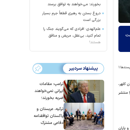
بخورند؛ می‌خواهند به توافق برسند
دروغ بستن به رهبری قطعاً جرم بسیار
بزرگی است
علم‌الهدی: افرادی که می‌گویند جنگ را
 ساخت
تمام کنید، بی‌عقل، مریض و منافق
هستند!
سندها:
۱
پیشنهاد سردبیر
ترامپ: مقامات
 کلهر،
ایرانی نمی‌خواهند
 منتشر
ضربه بخورند؛
می‌خواهند به
ترکیه، عربستان و
توافق برسند
پاکستان توافقنامه
دفاعی مشترک
 یاران
امضا می‌کنند