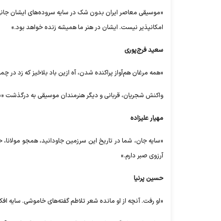
«موسیقی معاصر ایران بدون شک در سایه سروده‌های ایشان جانی 
امکانپذیر نیست. ایشان در هنر ما همیشه زنده خواهد بود.»
سعید فرج‌پوری
«همه مرغان هم‌آواز پراکنده شدن، آه ازین باد بلاخیز که زد در چ
واکنش شجریان، قربانی و دیگر هنرمندان موسیقی به درگذشت «س
مهیار علیزاده
«سایه جان، شما در تاریخ این سرزمین جاودانید، همجو مولانا، حا
آرزوی صبر دارم.»
حسین پرنیا
«او رفت. آنچه از او مانده شعر تلاطم گفته‌های خاموشی. سایه افک