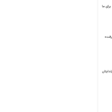
رای ما
 رفت»
لدایتان