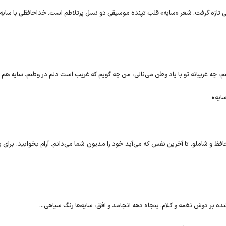
تازه گرفت. شعر «سایه» قلب تپنده موسیقی دو نسل پرتلاطم است. خداحافظی با سایه ب
منم، چه غریبانه تو با یاد وطن می‌نالی، من چه گویم که غریب است دلم در وطنم. سایه هم
ایه»
فظ و شاملو. تا آخرین نفس که می‌آید خود را مدیون شما می‌دانم. آرام بخوابید. برای ی
نده بر دوش نغمه و کلام. پنجاه دهه انجامد و افق، سایه‌ها رنگ سیاهی...