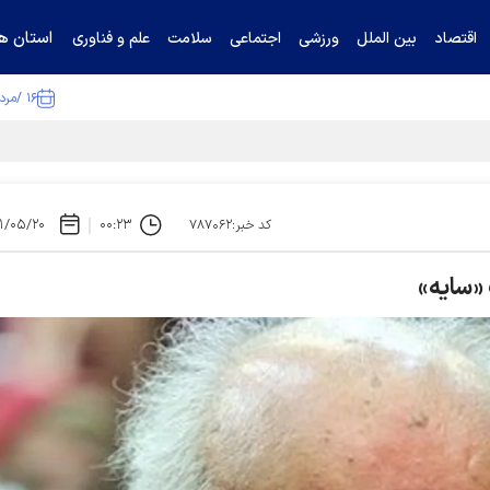
استان ها
اقتصاد
بین الملل
ورزشی
اجتماعی
سلامت
علم و فناوری
۱۶ /مرداد /۱۴۰۵
ا تکذیب کرد
۱/۰۵/۲۰
۰۰:۲۳
کد خبر:۷۸۷۰۶۲
«سایه»