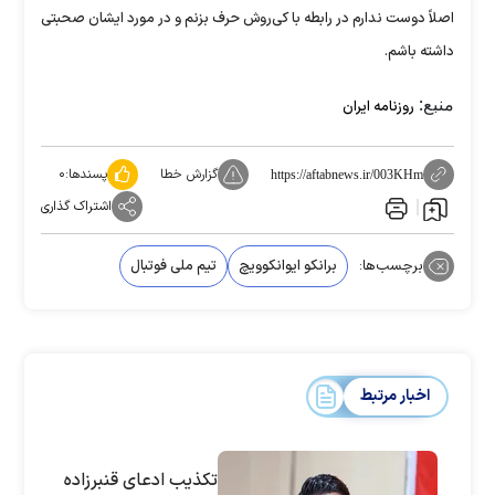
اصلاً دوست ندارم در رابطه با کی‌روش حرف بزنم و در مورد ایشان صحبتی
داشته باشم.
منبع:
روزنامه ایران
گزارش خطا
پسندها:
۰
https://aftabnews.ir/003KHm
اشتراک گذاری
برچسب‌ها:
برانکو ایوانکوویچ
تیم ملی فوتبال
اخبار مرتبط
تکذیب ادعای قنبرزاده