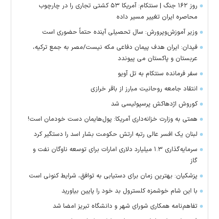
روز ۱۶۲ جنگ | سنتکام: آمریکا ۵۳ کشتی تجاری را در چارچوب
محاصره ایران تغییر مسیر داده
وزیر آموزش‌وپرورش: سال تحصیلی آینده حتماً حضوری است
فیدان: ایران هدف پیمان دفاعی مکه نیست/مصر به جمع ترکیه،
عربستان و پاکستان می پیوندد
سفر فرمانده سنتکام به تل آویو
انتقاد جامعه روحانیت مبارز از باقر خرازی
کوروش اژدهاکش پرسپولیسی شد
همتی به وزارت خزانه‌داری آمریکا: پول‌هایمان دست خودمان است!
لبنان یک افسر عالی رتبه ارتش حکومت بشار اسد را دستگیر کرد
سرمایه‌گذاری ۱.۳ میلیارد دلاری امارات برای توسعه ناوگان نفت و
گاز
پزشکیان: بهترین زمان برای دستیابی به توافق، شرایط کنونی است
با این شام خوشمزه کلسترول بد خود را پایین بیاورید
تفاهم‌نامه همکاری شورای شهر و دانشگاه تبریز امضا شد