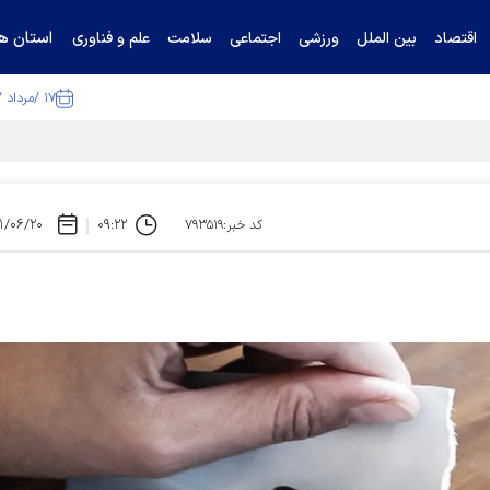
استان ها
اقتصاد
بین الملل
ورزشی
اجتماعی
سلامت
علم و فناوری
۱۷ /مرداد /۱۴۰۵
ا تکذیب کرد
۱/۰۶/۲۰
۰۹:۲۲
کد خبر:۷۹۳۵۱۹