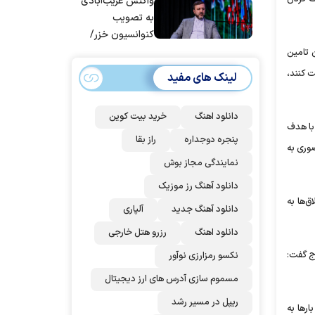
قوه قضاییه
واکنش غریب‌آبادی
به تصویب
کنوانسیون خزر/
سهمیه ایران کم
ر زنان ریاست‌جمهوری قرار گرفت ناظر بر یک امکان قانونی بود. طبق ماده ۸۳ قانون تامین
می‌شود؟!
 کنند،
لینک های مفید
دانلود اهنگ
خرید بیت کوین
وری با هدف
پنجره دوجداره
راز بقا
 از خانواده بازمی‌گردد و تا سال ۹۴، ۶ هزار طلاق صوری به
نمایندگی مجاز بوش
دانلود آهنگ رز‌ موزیک
لس هم در یک برنامه تلویزیونی گفت که بیش از ۳۵ درصد طلاق‌ها به
دانلود آهنگ جدید
آلپاری
دانلود اهنگ
رزرو هتل خارجی
اج گفت:
نکسو رمزارزی نوآور
مسموم سازی آدرس های ارز دیجیتال
ریپل در مسیر رشد
ر‌ها به