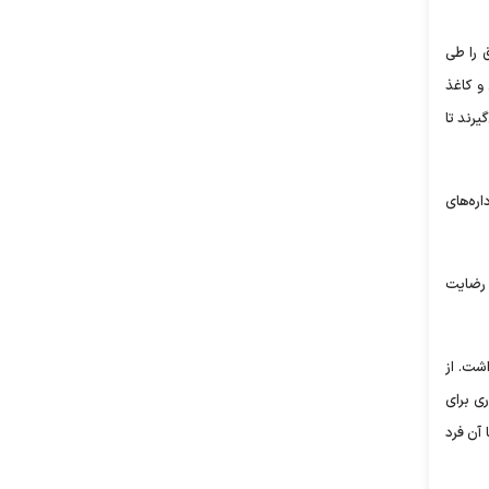
 را طی
 و کاغذ
یرند تا
ره‌های
 رضایت
شت. از
ی برای
آن فرد