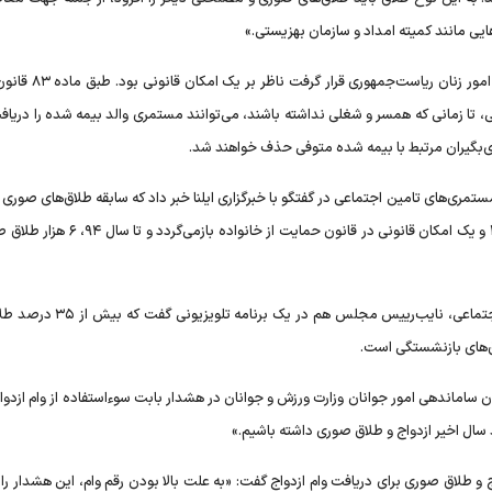
ایی مانند کمیته امداد و سازمان بهزیستی.»
آنچه به عنوان «طلاق تامین اجتماعی» مورد اشاره معاون سابق امو
تا زمانی که همسر و شغلی نداشته باشند، می‌توانند مستمری والد بیمه شده را دریافت
‌بگیران مرتبط با بیمه شده متوفی حذف خواهند شد.
خرداد سال ۱۳۹۸ مدیرکل امور فنی و مستمری‌های تامین اجتماعی در گفتگو با خبرگزاری ایلنا خبر داد که سابقه طلاق‌های ص
دریافت مستمری والد درگذشته توسط فرزندان اناث به سال ۱۳۹۱ و یک امکان قانونی در قانون حمایت
همان زمان و بعد از اعلام این مقام مسوول در سازمان تامین اجتماعی، نایب‌رییس مج
‌های بازنشستگی است.
 ساماندهی امور جوانان وزارت ورزش و جوانان در هشدار بابت سوءاستفاده از وام ازدو
سال اخیر ازدواج و طلاق صوری داشته باشیم.»
لاق صوری برای دریافت وام ازدواج گفت: «به علت بالا بودن رقم وام، این هشدار را با