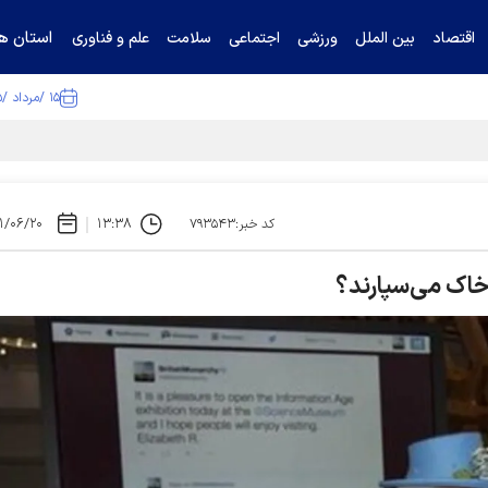
استان ها
اقتصاد
بین الملل
ورزشی
اجتماعی
سلامت
علم و فناوری
۱۵ /مرداد /۱۴۰۵
ا تکذیب کرد
۱/۰۶/۲۰
۱۳:۳۸
کد خبر:۷۹۳۵۴۳
 خاک می‌سپارند؟