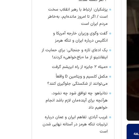
۴ نفر کشته شدند
پزشکیان: ارتباط با رهبر انقلاب سخت
است / اگر تا امروز مانده‌ایم، به‌خاطر
مردم ایران است
گفت وگوی وزیران خارجه آمریکا و
انگلیس درباره ایران و تنگه هرمز
یک ادعای تازه و جنجالی؛ برای حمایت از
اینفانتینو از ما «باج‌خواهی» کردند!
«مینا» ۲ جایزه از راه ابریشم گرفت
مکمل کلسیم و ویتامین D واقعاً
می‌توانند از شکستگی جلوگیری کنند؟
نتانیاهو: چه توافق شود چه نشود،
هرآنچه برای آینده‌مان لازم باشد انجام
خواهیم داد
غریب آبادی: تفاهم ایران و عمان درباره
ترتیبات تنگه هرمز در آستانه نهایی شدن
است
عه