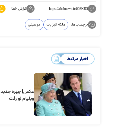
گزارش خطا
https://aftabnews.ir/003KR5
برچسب‌ها:
ملکه الیزابت
موسیقی
اخبار مرتبط
عکس| چهره جدید ش
ویلیام لو رفت