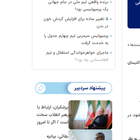
یقی
برنده واقعی تیم ملی در جام جهانی
یک پرسپولیسی بود!
۵ تغییر ساده برای افزایش گردش خون
در بدن
پرسپولیس سرمربی تیم چهارم جدول را
به خدمت گرفت
سندها:
۰
ماجرای خواهرخواندگی استقلال و تیم
افغانستانی چه بود؟
کلیسای
پیشنهاد سردبیر
پزشکیان: ارتباط با
رهبر انقلاب سخت
یسا برگزار می‌شود. در
است / اگر تا امروز
مانده‌ایم، به‌خاطر
بقائی: بیانیه
مردم ایران است
به نظر