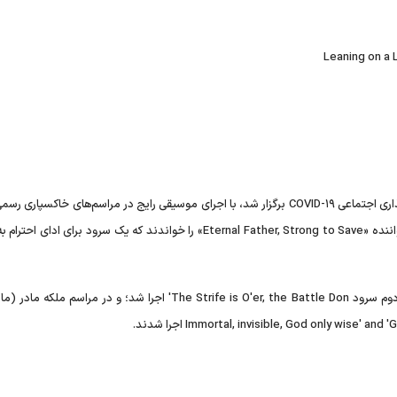
مراسم تشییع جنازه دوک ادینبورگ، که با محدودیت‌های فاصله‌گذاری اجتماعی COVID-۱۹ برگزار شد، با اجرای موسیقی رایج در مراسم‌های خاکس
نبود، اما موسیقی همچنان نقشی کلیدی را بازی می‌کرد. چهار خواننده «Eternal Father, Strong to Save» را خواندند که یک سرود برا
همچنین در مراسم تشییع جنازه جورج ششم پدر ملکه الیزابت دوم سرود The Strife is O'er, the Battle Don' اجرا شد؛ و در مرا