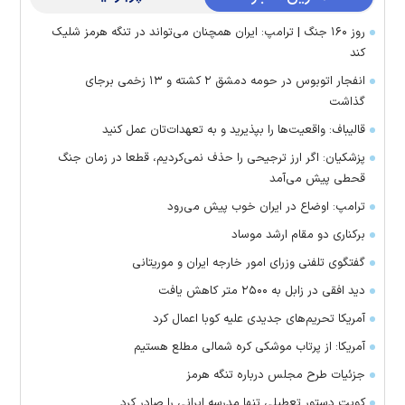
روز ۱۶۰ جنگ | ترامپ: ایران همچنان می‌تواند در تنگه هرمز شلیک
کند
انفجار اتوبوس در حومه دمشق ۲ کشته و ۱۳ زخمی برجای
گذاشت
قالیباف: واقعیت‌ها را بپذیرید و به تعهدات‌تان عمل کنید
پزشکیان: اگر ارز ترجیحی را حذف نمی‌کردیم، قطعا در زمان جنگ
قحطی پیش می‌آمد
ترامپ: اوضاع در ایران خوب پیش می‌رود
برکناری دو مقام ارشد موساد
گفتگوی تلفنی وزرای امور خارجه ایران و موریتانی
دید افقی در زابل به ۲۵۰۰ متر کاهش یافت
آمریکا تحریم‌های جدیدی علیه کوبا اعمال کرد
آمریکا: از پرتاب موشکی کره شمالی مطلع هستیم
جزئیات طرح مجلس درباره تنگه هرمز
کویت دستور تعطیلی تنها مدرسه ایرانی را صادر کرد