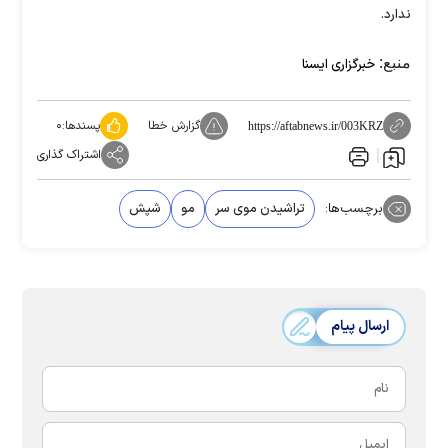
ندارد.
منبع:
خبرگزاری ایسنا
گزارش خطا
پسندها:
۰
https://aftabnews.ir/003KRZ
اشتراک گذاری
برچسب‌ها:
تراشیدن موی سر
مو
شپش
ارسال پیام