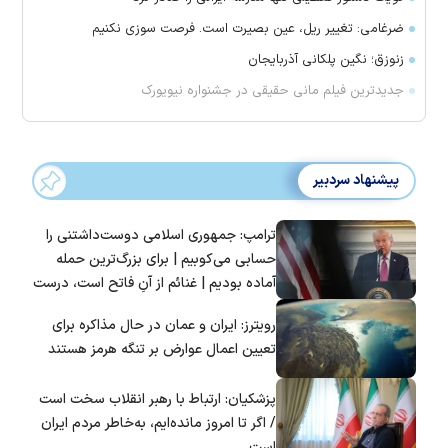
ضرغامی: تغییر ریل، عین بصیرت است. فرصت سوزی نکنیم
زنوزق؛ نگین پلکانی آذربایجان
جدیدترین فیلم مانی حقیقی در جشنواره نیویورک
پیشنهاد سردبیر
ترامپ: جمهوری اسلامی دوست‌داشتنی را
حسابی می‌کوبیم | برای بزرگ‌ترین حمله
آماده بودیم | غنائم از آنِ فاتح است، درست
است؟
رویترز: ایران و عمان در حال مذاکره برای
تعیین اعمال عوارض بر تنگه هرمز هستند
پزشکیان: ارتباط با رهبر انقلاب سخت است
/ اگر تا امروز مانده‌ایم، به‌خاطر مردم ایران
است