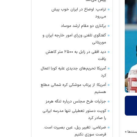
پیش می‌آمد
ترامپ: اوضاع در ایران خوب پیش
می‌رود
برکناری دو مقام ارشد موساد
گفتگوی تلفنی وزرای امور خارجه ایران و
موریتانی
دید افقی در زابل به ۲۵۰۰ متر کاهش
یافت
آمریکا تحریم‌های جدیدی علیه کوبا اعمال
کرد
آمریکا: از پرتاب موشکی کره شمالی مطلع
هستیم
جزئیات طرح مجلس درباره تنگه هرمز
کویت دستور تعطیلی تنها مدرسه ایرانی
را صادر کرد
ضرغامی: تغییر ریل، عین بصیرت است.
سندها:
۰
فرصت سوزی نکنیم