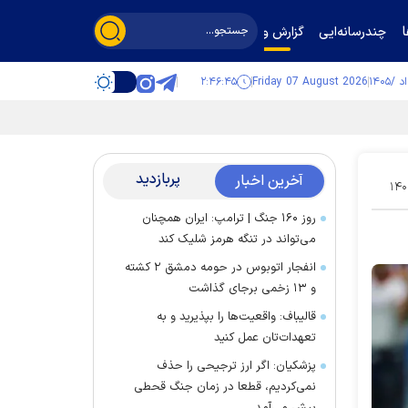
چندرسانه‌ایی
گزارش و گفت‌وگو
۲:۴۶:۴۵
Friday 07 August 2026
پربازدید
آخرین اخبار
۱۴۰
روز ۱۶۰ جنگ | ترامپ: ایران همچنان
می‌تواند در تنگه هرمز شلیک کند
انفجار اتوبوس در حومه دمشق ۲ کشته
و ۱۳ زخمی برجای گذاشت
قالیباف: واقعیت‌ها را بپذیرید و به
تعهدات‌تان عمل کنید
پزشکیان: اگر ارز ترجیحی را حذف
نمی‌کردیم، قطعا در زمان جنگ قحطی