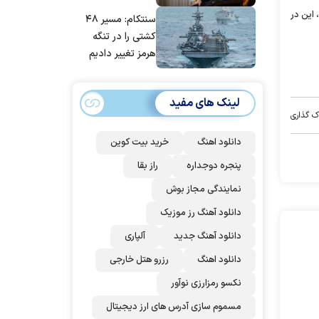
مانده‌ایم، به‌خاطر
این در
سنتکام: مسیر ۴۸
مردم ایران است
کشتی را در تنگه
هرمز تغییر دادیم
لینک های مفید
ک گذاری
دانلود اهنگ
خرید بیت کوین
پنجره دوجداره
راز بقا
نمایندگی مجاز بوش
دانلود آهنگ رز‌ موزیک
دانلود آهنگ جدید
آلپاری
دانلود اهنگ
رزرو هتل خارجی
نکسو رمزارزی نوآور
مسموم سازی آدرس های ارز دیجیتال