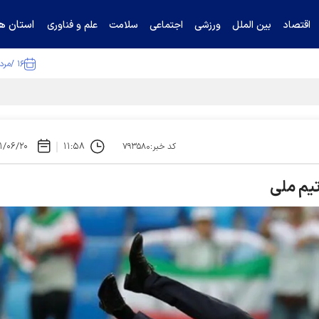
استان ها
اقتصاد
بین الملل
ورزشی
اجتماعی
سلامت
علم و فناوری
۱۶ /مرداد /۱۴۰۵
ا تکذیب کرد
۱/۰۶/۲۰
۱۱:۵۸
کد خبر:۷۹۳۵۸۰
تیم ملی