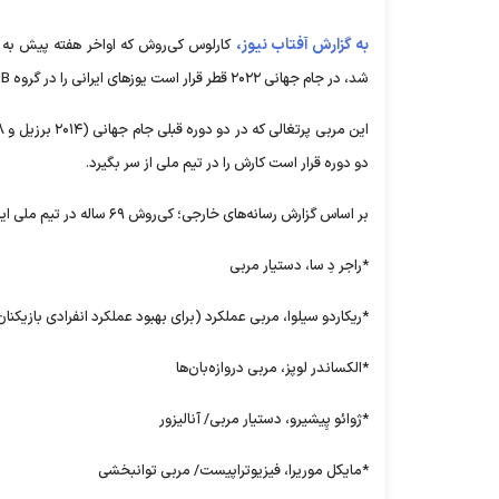
به گزارش آفتاب نیوز،
کارلوس کی‌روش که اواخر هفته پیش به 
شد، در جام جهانی ۲۰۲۲ قطر قرار است یوز‌های ایرانی را در گروه B مقابل تیم‌های انگلیس، آمریکا و ولز هدایت کند.
دو دوره قرار است کارش را در تیم ملی از سر بگیرد.
بر اساس گزارش رسانه‌های خارجی؛ کی‌روش ۶۹ ساله در تیم ملی ایران پنج دستیار خارجی به شرح زیر خواهد داشت:
*راجر دِ سا، دستیار مربی
*ریکاردو سیلوا، مربی عملکرد (برای بهبود عملکرد انفرادی بازیکنان
*الکساندر لوپز، مربی دروازه‌بان‌ها
*ژوائو پِیشیرو، دستیار مربی/ آنالیزور
*مایکل موریرا، فیزیوتراپیست/ مربی توانبخشی