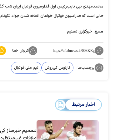
محمدمهدی نبی نایب‌رئیس اول فدارسیون فوتبال ایران شب گذشته
حالی است که فدراسیون فوتبال خواهان اضافه شدن جواد نکونام 
منبع:
خبرگزاری تسنیم
گزارش خطا
https://aftabnews.ir/003KRg
برچسب‌ها:
کارلوس کی‌روش
تیم ملی فوتبال
اخبار مرتبط
تصمیم خبرساز کی