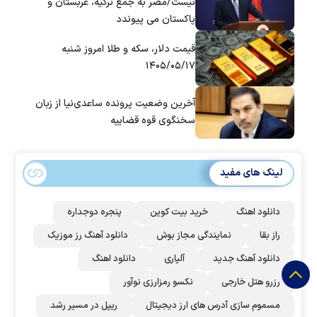
نیست/مصر به جمع ترکیه، عربستان و
پاکستان می پیوندد
قیمت دلار، سکه و طلا امروز شنبه
۱۴۰۵/۰۵/۱۷
آخرین وضعیت پرونده ساعدی‌نیا از زبان
سخنگوی قوه قضاییه
لینک های مفید
دانلود اهنگ
خرید بیت کوین
پنجره دوجداره
راز بقا
نمایندگی مجاز بوش
دانلود آهنگ رز‌ موزیک
دانلود آهنگ جدید
آلپاری
دانلود اهنگ
رزرو هتل خارجی
نکسو رمزارزی نوآور
مسموم سازی آدرس های ارز دیجیتال
ریپل در مسیر رشد