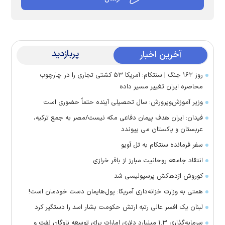
پربازدید
آخرین اخبار
روز ۱۶۲ جنگ | سنتکام: آمریکا ۵۳ کشتی تجاری را در چارچوب
محاصره ایران تغییر مسیر داده
وزیر آموزش‌وپرورش: سال تحصیلی آینده حتماً حضوری است
فیدان: ایران هدف پیمان دفاعی مکه نیست/مصر به جمع ترکیه،
عربستان و پاکستان می پیوندد
سفر فرمانده سنتکام به تل آویو
انتقاد جامعه روحانیت مبارز از باقر خرازی
کوروش اژدهاکش پرسپولیسی شد
همتی به وزارت خزانه‌داری آمریکا: پول‌هایمان دست خودمان است!
لبنان یک افسر عالی رتبه ارتش حکومت بشار اسد را دستگیر کرد
سرمایه‌گذاری ۱.۳ میلیارد دلاری امارات برای توسعه ناوگان نفت و