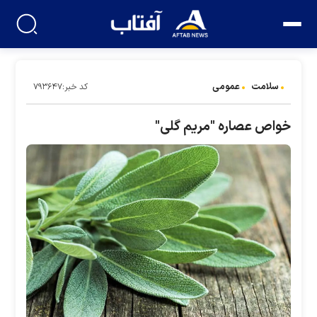
سلامت
عمومی
کد خبر:۷۹۳۶۴۷
خواص عصاره "مریم گلی"