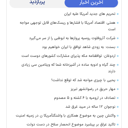
پربازدید
آخرین اخبار
تحریم های جدید آمریکا علیه ایران
همتی: اقتصاد آمریکا با فشارها و ریسک‌های قابل توجهی مواجه
است
شرکت آئروفلوت روسیه پرواز‌ها به ابوظبی را از سر می‌گیرد
بسنت: به زودی شاهد توافق با ایران خواهیم بود
اردوغان: توافقنامه مکه پذیرای مشارکت کشور‌های دوست است
چند گیاه و ادویه ساده در آشپزخانه شما که ویتامین سی زیادی
دارند
یحیی با چیزی مواجه شد که توقع نداشت!
مهار حریق در رضوانشهر تبریز
تصادف در ارومیه با ۶ کشته و ۵ مصدوم
نوجوان ۱۲ ساله در میبد غرق شد
واکنش چین به موضوع همکاری با واشنگتآمریکا ن در زمینه امنیت
تاکید عراق بر پیشبرد موضوع انحصار سلاح در دست دولت