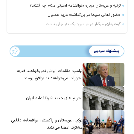
ترکیه و عربستان درباره «توافقنامه امنیتی مکه» چه گفتند؟
حضور اهالی سینما در بزرگداشت مریم همتیان
گودبرداری مرگبار در ورامین؛ یک نفر جان باخت
پیشنهاد سردبیر
ترامپ: مقامات ایرانی نمی‌خواهند ضربه
بخورند؛ می‌خواهند به توافق برسند
تحریم های جدید آمریکا علیه ایران
ترکیه، عربستان و پاکستان توافقنامه دفاعی
مشترک امضا می‌کنند