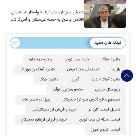
دبیرکل سازمان بدر عراق خواستار به تعویق
افتادن پاسخ به حمله عربستان و آمریکا شد
لینک های مفید
دانلود اهنگ
خرید بیت کوین
پنجره دوجداره
راز بقا
نمایندگی مجاز بوش
دانلود آهنگ رز‌ موزیک
دانلود آهنگ جدید
آلپاری
دانلود اهنگ
رزرو هتل خارجی
نکسو رمزارزی نوآور
مسموم سازی آدرس های ارز دیجیتال
ریپل در مسیر رشد
تحلیل قیمت کاردانو
خرید و فروش ارز سینتتیکس
قیمت لحظه ای بیت کوین
خرید و فروش ارزهای دیجیتال
قیمت اتریوم امروز