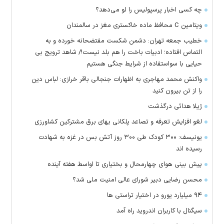
چه کسی اخبار پرسپولیس را لو می‌دهد؟
ویتامین C محافظ ماده خاکستری مغز در سالمندان
خطیب جمعه تهران: دشمن شکست مفتضحانه خورده و به
التماس افتاده؛ ادبیات باخت را هم بلد نیست!/ شاهد ترویج بی
حیایی با سواستفاده از شرایط جنگی هستیم
واکنش محمد مهاجری به اظهارات جنجالی باقر خرازی: لباس دین
را از تن بیرون کنید
ژیلا هدائی درگذشت
لغو افزایش تعرفه و تصاعد پلکانی بهای برق مشترکین کشاورزی
یونیسف: ۳۰۰ کودک طی ۳۰۰ روز آتش بس در غزه به شهادت
رسیده اند
پیش بینی هوای چهارمحال و بختیاری تا اواسط هفته آینده
محسن رضایی دبیر شورای عالی امنیت ملی شد؟
۹۴ میلیارد یورو در اختیار تراستی ها
سیگنال با کاربران اندروید راه آمد