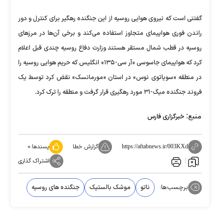
گفتنی است که نیروی هوایی روسیه از این جنگنده رهگیر برای کنترل و دور
راندن فوری هواپیمای متجاوز استفاده می‌کند و برخی آن‌ها در مرزهای
روسیه در قطب شمال مستقر هستند وزارت دفاع روسیه چندی قبل اعلام
کرد که هواپیمای جاسوسی «آر سی-۱۳۵» انگلیس که حریم هوایی روسیه را
در منطقه «سویاتوی نوس» در استان «مورمانسک» نقض کرد توسط یک
فروند جنگنده میگ-۳۱ مورد رهگیری قرار گرفت و منطقه را ترک کرد.
منبع:
خبرگزاری فارس
گزارش خطا
پسندها:
۰
https://aftabnews.ir/003KXd
اشتراک گذاری
برچسب‌ها:
ناتو
موشک بالستیک
جنگنده های روسیه