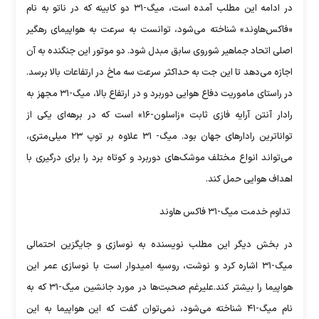
در ادامه این مطلب آمده است، میگ-۳۱ دو کابینه که در ناتو به نام
«فاکس‌هاوند» شناخته می‌شود، توانست به سرعت به هواپیمای رهگیر
اصلی اتحاد جماهیر شوروی سابق مبدل شود. دو موتور این جنگنده به آن
اجازه می‌دهد تا این جت به حداکثر سرعت سه ماخ در ارتفاعات بالا برسد.
در راستای ماموریت دفاع هوایی دوربرد و در ارتفاع بالا، میگ-۳۱ مجهز به
رادار آنتن آرایه فازی ثابت «زاسلون-۱۶» است که در برهه‌ای یکی از
تواناترین رادارهای جهان بود. میگ- ۳۱ علاوه بر توپ ۲۳ میلی‌متری،
می‌تواند انواع مختلف موشک‌های دوربرد و کوتاه برد را برای درگیری با
اهداف هوایی حمل کند.
تداوم خدمت میگ-۳۱ فاکس هاوند
در بخش دیگر این مطلب نویسنده به نوسازی و جایگزین احتمالی
میگ-۳۱ اشاره کرد و نوشت، روسیه امیدوار است با نوسازی عمر این
هواپیما را بیشتر کند.علیرغم صحبت‌ها در مورد جانشین میگ-۳۱ که به
نام میگ-۴۱ شناخته می‌شود، نمی‌توان گفت که این هواپیما به این