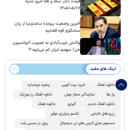
قیمت دلار، سکه و طلا امروز شنبه
۱۴۰۵/۰۵/۱۷
آخرین وضعیت پرونده ساعدی‌نیا از زبان
سخنگوی قوه قضاییه
واکنش غریب‌آبادی به تصویب کنوانسیون
خزر/ سهمیه ایران کم می‌شود؟!
لینک های مفید
دانلود اهنگ
خرید بیت کوین
پنجره دوجداره
راز بقا
نمایندگی مجاز بوش
دانلود آهنگ رز‌ موزیک
دانلود آهنگ جدید
آلپاری
دانلود اهنگ
رزرو هتل خارجی
نکسو رمزارزی نوآور
مسموم سازی آدرس های ارز دیجیتال
ریپل در مسیر رشد