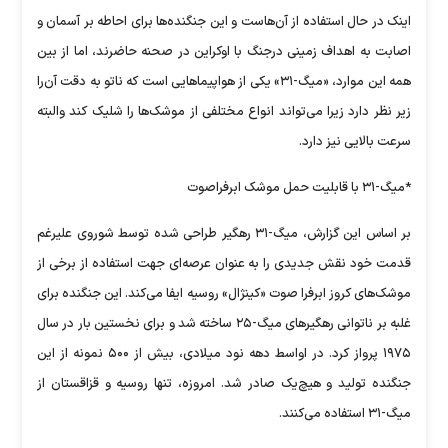
اینک در حال استفاده از آن‌هاست و این جنگنده‌ها برای احاطه بر آسمان و
اصابت به اهداف زمینی درجنگ با اوکراین در صحنه حاضرند، اما از بین
همه این موارد، «میگ-۳۱» یکی از هواپیماهایی است که ناتو به دقت آن‌را
زیر نظر دارد زیرا می‌تواند انواع مختلفی از موشک‌ها را شلیک کند والبته
سرعت بالایی نیز دارد.
*میگ-۳۱ با قابلیت حمل موشک ابرفراصوت
بر اساس این گزارش، میگ-۳۱ رهگیر طراحی شده توسط شوروی علیرغم
قدمت خود نقش جدیدی را به عنوان عرصه‌ای جهت استفاده از برخی از
موشک‌های کروز ابرفرا صوت «کینژال» روسیه ایفا می‌کند. این جنگنده برای
غلبه بر ناتوانی رهگیرهای میگ-۲۵ ساخته شد و برای نخستین بار در سال
۱۹۷۵ پرواز کرد. در اواسط دهه نود میلادی، بیش از ۵۰۰ نمونه از این
جنگنده تولید و هیچ‌یک صادر شد. امروزه، تنها روسیه و قزاقستان از
میگ-۳۱ استفاده می‌کنند.