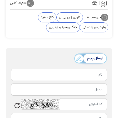
اشتراک گذاری
برچسب‌ها:
کارین ژان پی یر
کاخ سفید
ولودیمیر زلنسکی
جنگ روسیه و اوکراین
ارسال پیام