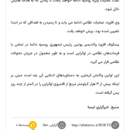
گفت عملیات ویژه روسیه ادامه خواهد یافت تا زمانی که به هدف هایش
نائل شود.
وی افزود: عملیات نظامی ادامه می یابد و تا رسیدن به اهدافی که در ابتدا
تعیین شده بود، پیش خواهد رفت.
پسکوف افزود ولادیمیر پوتین رئیس جمهوری روسیه دائما در تماس با
فرماندهان نظامی در اوکراین است و به طور معمول در جریان تحولات
نظامی قرار می گیرد.
این اولین واکنش کرملین به دستاوردهای ادعایی کی یف است مبنی بر
اینکه بیش از ۳ هزار کیلومتر مربع از قلمروی اوکراین را در کمتر از چند روز
پس گرفته است.
منبع:
خبرگزاری ایسنا
گزارش خطا
پسندها:
۰
https://aftabnews.ir/003KYE