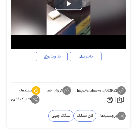
Play
Video
دانلود
کد ویدیو
گزارش خطا
پسندها:
۰
https://aftabnews.ir/003KZI
اشتراک گذاری
برچسب‌ها:
نان سنگک
سنگک چینی