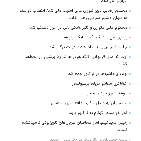
افزایش می‌دهم
محسن رضایی دبیر شورای عالی امنیت ملی شد/ انتصاب ذوالقدر
به عنوان مشاور سیاسی رهبر انقلاب
محکوم مالی متواری و کثیرالشاکی لالی در البرز دستگیر شد
پرسپولیس با ۱۱ گل، آماده لیگ برتر شد
جلسه کمیسیون اقتصاد هیئت دولت برگزار شد
آیت‌الله آملی لاریجانی: تنگه هرمز به شرایط پیشین باز نخواهد
گشت
جمع پرحاشیه‌ها در تراکتور جمع شد
افشاگری مغانلو درباره پرسپولیس
دوشنبه؛ روز بارانی ارسباران
منصوریان به دنبال جذب مدافع سابق استقلال
‌نمی‌خواستند نکونام به تراکتور برود
رئیس سیمافیلم: آمار مخاطبان سریال‌های تلویزیونی ناامیدکننده
نیست
بابک حمیدیان و الناز ملک در یک سریال جدید