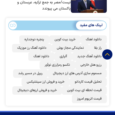
نیست/مصر به جمع ترکیه، عربستان و
پاکستان می پیوندد
لینک های مفید
دانلود اهنگ
خرید بیت کوین
پنجره دوجداره
راز بقا
نمایندگی مجاز بوش
دانلود آهنگ رز‌ موزیک
دانلود آهنگ جدید
آلپاری
دانلود اهنگ
رزرو هتل خارجی
نکسو رمزارزی نوآور
مسموم سازی آدرس های ارز دیجیتال
ریپل در مسیر رشد
تحلیل قیمت کاردانو
خرید و فروش ارز سینتتیکس
قیمت لحظه ای بیت کوین
خرید و فروش ارزهای دیجیتال
قیمت اتریوم امروز