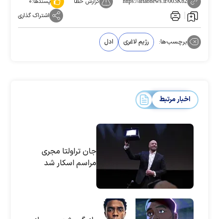
گزارش خطا
پسندها:
۰
https://aftabnews.ir/003Kb2
اشتراک گذاری
برچسب‌ها:
رژیم لاغری
ادل
اخبار مرتبط
جان تراولتا مجری
مراسم اسکار شد