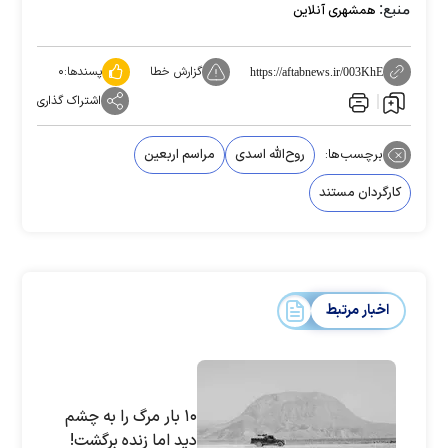
منبع:
همشهری آنلاین
گزارش خطا
پسندها:
۰
https://aftabnews.ir/003KhE
اشتراک گذاری
برچسب‌ها:
روح‌الله اسدی
مراسم اربعین
کارگردان مستند
اخبار مرتبط
۱۰ بار مرگ را به چشم
دید اما زنده برگشت!