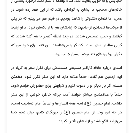
حجابش را به خوبی رعایت کند، مدام واهمه داشتم نکند برخورد بخشی از
خانم‌های محجبه با ایشان به گونه‌ای باشد که از این فضا زده شود. در
عمل، اما فضای متفاوتی را شاهد بودیم. در فیلم هم می‌بینیم که در یکی
از موکب‌ها تعدادی از خانم‌ها که زبانشان هم با او یکسان نبود، با او ارتباط
گرفتند و خیلی صمیمی شدند. در چند لحظه آنقدر با هم آشنا شدند که
گویی سالیان سال است یکدیگر را می‌شناسند. این فضا برای خود من که
نگران برخورد‌های تند بودم، بسیار جالب بود.
اسدی درباره علاقه کاراکتر مسیحی مستندش برای تکرار سفر به کربلا در
ایام اربعین هم گفت: حتماً علاقه دارد که این سفر تکرار شود. مطمئن
هستم اگر بار دیگر او را دعوت کنیم و شرایطی برای حضورش فراهم شود،
حتماً با علاقمندی بیشتر خواهد آمد، چراکه خاطره خوشی از این سفر
داشت. امام حسین (ع)، امام همه انسان‌ها و اساساً امام انسانیت است،
هر چه این وجه از امام حسین (ع) را پررنگ‌تر کنیم، برای تمام دنیا
می‌تواند الگو باشد و از ایشان تأثیر بگیرند.