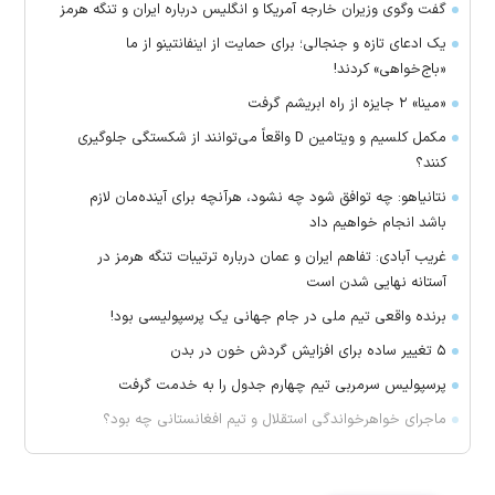
گفت وگوی وزیران خارجه آمریکا و انگلیس درباره ایران و تنگه هرمز
یک ادعای تازه و جنجالی؛ برای حمایت از اینفانتینو از ما
«باج‌خواهی» کردند!
«مینا» ۲ جایزه از راه ابریشم گرفت
مکمل کلسیم و ویتامین D واقعاً می‌توانند از شکستگی جلوگیری
کنند؟
نتانیاهو: چه توافق شود چه نشود، هرآنچه برای آینده‌مان لازم
باشد انجام خواهیم داد
غریب آبادی: تفاهم ایران و عمان درباره ترتیبات تنگه هرمز در
آستانه نهایی شدن است
برنده واقعی تیم ملی در جام جهانی یک پرسپولیسی بود!
۵ تغییر ساده برای افزایش گردش خون در بدن
پرسپولیس سرمربی تیم چهارم جدول را به خدمت گرفت
ماجرای خواهرخواندگی استقلال و تیم افغانستانی چه بود؟